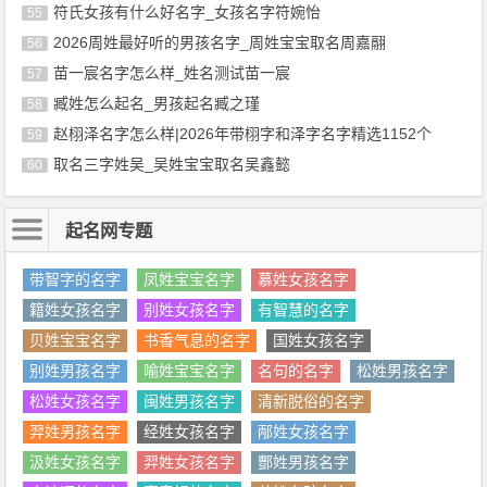
符氏女孩有什么好名字_女孩名字符婉怡
55
2026周姓最好听的男孩名字_周姓宝宝取名周嘉翮
56
苗一宸名字怎么样_姓名测试苗一宸
57
臧姓怎么起名_男孩起名臧之瑾
58
赵栩泽名字怎么样|2026年带栩字和泽字名字精选1152个
59
取名三字姓吴_吴姓宝宝取名吴鑫懿
60
起名网专题
带智字的名字
凤姓宝宝名字
慕姓女孩名字
籍姓女孩名字
别姓女孩名字
有智慧的名字
贝姓宝宝名字
书香气息的名字
国姓女孩名字
别姓男孩名字
喻姓宝宝名字
名句的名字
松姓男孩名字
松姓女孩名字
闽姓男孩名字
清新脱俗的名字
羿姓男孩名字
经姓女孩名字
邴姓女孩名字
汲姓女孩名字
羿姓女孩名字
酆姓男孩名字