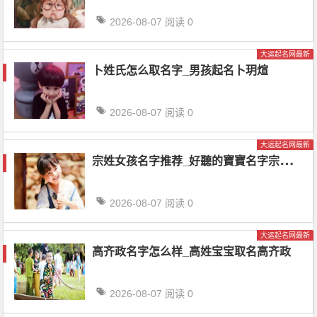
2026-08-07
阅读 0
大运起名网最新
卜姓氏怎么取名字_男孩起名卜玥煊
2026-08-07
阅读 0
大运起名网最新
宗
姓女孩名字推荐_好聽的寶寶名字宗纯熙
2026-08-07
阅读 0
大运起名网最新
高齐政名字怎么样_高姓宝宝取名高齐政
2026-08-07
阅读 0