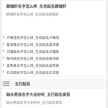
颜瑞轩名字怎么样_生肖起名颜瑞轩
颜瑞轩名字怎么样_生肖起名颜瑞轩...
卢琳茂名字怎么样_生肖起名卢琳茂
夏泽惟名字怎么样_生肖起名夏泽惟
闫瑾辰名字怎么样_生肖起名闫瑾辰
陶书妍名字怎么样_生肖起名陶书妍
梁秀真名字怎么样_生肖起名梁秀真
石淳钥名字怎么样_生肖起名石淳钥
五行起名
缺水男孩名字大全好听_五行起名家吾
缺水男孩名字大全好听_五行起名家吾...