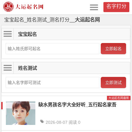
名字打分
宝宝起名
_
姓名测试
_
测名打分
_
_
大运起名网
宝宝起名
立即起名
姓名测试
立即测试
大运起名网最新
缺水男孩名字大全好听_五行起名家吾
2026-08-07
阅读 0