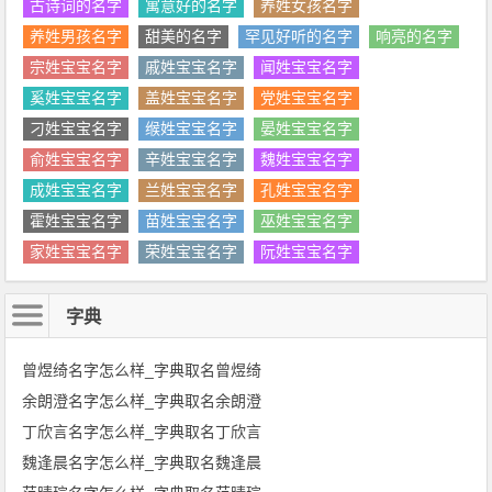
古诗词的名字
寓意好的名字
养姓女孩名字
养姓男孩名字
甜美的名字
罕见好听的名字
响亮的名字
宗姓宝宝名字
戚姓宝宝名字
闻姓宝宝名字
奚姓宝宝名字
盖姓宝宝名字
党姓宝宝名字
刁姓宝宝名字
缑姓宝宝名字
晏姓宝宝名字
俞姓宝宝名字
辛姓宝宝名字
魏姓宝宝名字
成姓宝宝名字
兰姓宝宝名字
孔姓宝宝名字
霍姓宝宝名字
苗姓宝宝名字
巫姓宝宝名字
家姓宝宝名字
荣姓宝宝名字
阮姓宝宝名字
字典
曾煜绮名字怎么样_字典取名曾煜绮
余朗澄名字怎么样_字典取名余朗澄
丁欣言名字怎么样_字典取名丁欣言
魏逢晨名字怎么样_字典取名魏逢晨