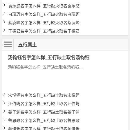
袁乐悠名字怎么样_五行缺火取名袁乐悠
白瑀珂名字怎么样_五行缺火取名白瑀珂
蔡凌峰名字怎么样_五行缺火取名蔡凌峰
于德君名字怎么样_五行缺火取名于德君
五行属土
汤钧钰名字怎么样_五行缺土取名汤钧钰
汤钧钰名字怎么样_五行缺土取名汤钧钰...
宋悦翎名字怎么样_五行缺土取名宋悦翎
汪伯屿名字怎么样_五行缺土取名汪伯屿
姜子渊名字怎么样_五行缺土取名姜子渊
鲁思政名字怎么样_五行缺土取名鲁思政
蔺佳禾名字怎么样_五行缺土取名蔺佳禾