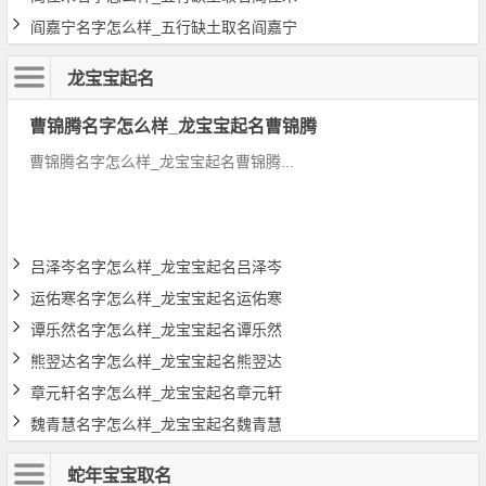
阎嘉宁名字怎么样_五行缺土取名阎嘉宁
龙宝宝起名
曹锦腾名字怎么样_龙宝宝起名曹锦腾
曹锦腾名字怎么样_龙宝宝起名曹锦腾...
吕泽岑名字怎么样_龙宝宝起名吕泽岑
运佑寒名字怎么样_龙宝宝起名运佑寒
谭乐然名字怎么样_龙宝宝起名谭乐然
熊翌达名字怎么样_龙宝宝起名熊翌达
章元轩名字怎么样_龙宝宝起名章元轩
魏青慧名字怎么样_龙宝宝起名魏青慧
蛇年宝宝取名