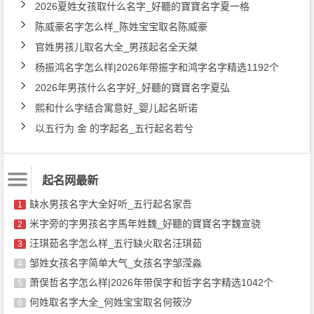
2026夏姓女孩取什么名字_好聽的寶寶名字夏一格
陈威豪名字怎么样_陈姓宝宝取名陈威豪
官姓男孩儿取名大全_男孩起名全天桀
杨振鸿名字怎么样|2026年带振字和鸿字名字精选1192个
2026年男孩什么名字好_好聽的寶寶名字夏弘
熙和什么字结合寓意好_婴儿起名昕诺
以五行为 金 的字起名_五行起名若兮
起名网最新
缺水男孩名字大全好听_五行起名家吾
1
米字旁的字男孩名字馬年姓魏_好聽的寶寶名字魏宣骁
2
汪琪茹名字怎么样_五行缺火取名汪琪茹
3
邹姓女孩名字简单大气_女孩名字邹滢淼
4
萧俣哲名字怎么样|2026年带俣字和哲字名字精选1042个
5
何姓取名字大全_何姓宝宝取名何筱汐
6