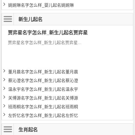
姚婉琳名字怎么样_婴儿起名姚婉琳
新生儿起名
贾弈星名字怎么样_新生儿起名贾弈星
贾弈星名字怎么样_新生儿起名贾弈星...
董月晨名字怎么样_新生儿起名董月晨
蔡沁澄名字怎么样_新生儿起名蔡沁澄
温永宇名字怎么样_新生儿起名温永宇
关博源名字怎么样_新生儿起名关博源
班雨桐名字怎么样_新生儿起名班雨桐
左忻忆名字怎么样_新生儿起名左忻忆
生肖起名