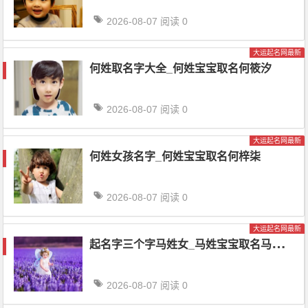
2026-08-07
阅读 0
大运起名网最新
何姓取名字大全_何姓宝宝取名何筱汐
2026-08-07
阅读 0
大运起名网最新
何姓女孩名字_何姓宝宝取名何梓柒
2026-08-07
阅读 0
大运起名网最新
起
名字三个字马姓女_马姓宝宝取名马翊灵
2026-08-07
阅读 0