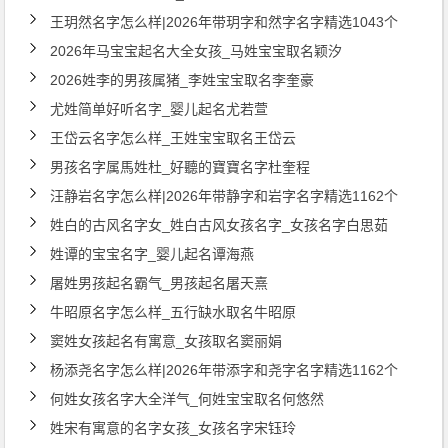
王玥然名字怎么样|2026年带玥字和然字名字精选1043个
2026年马宝宝起名大全女孩_马姓宝宝取名颖汐
2026姓李的男孩属猪_李姓宝宝取名李奎豪
尤姓简单好听名字_婴儿起名尤若萱
王岱云名字怎么样_王姓宝宝取名王岱云
男孩名字属馬姓杜_好聽的寶寶名字杜奎程
汪静岩名字怎么样|2026年带静字和岩字名字精选1162个
姓白的古风名字女_姓白古风女孩名字_女孩名字白思茹
姓谭的宝宝名字_婴儿起名谭海燕
屠姓男孩起名霸气_男孩起名屠天熹
牛昭原名字怎么样_五行缺水取名牛昭原
窦姓女孩起名有寓意_女孩取名窦丽娟
杨添尧名字怎么样|2026年带添字和尧字名字精选1162个
何姓女孩名字大全洋气_何姓宝宝取名何悠然
姓宋有寓意的名字女孩_女孩名字宋钰玲