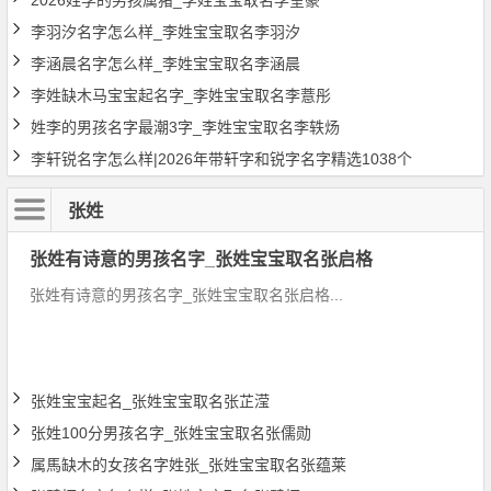
2026姓李的男孩属猪_李姓宝宝取名李奎豪
李羽汐名字怎么样_李姓宝宝取名李羽汐
李涵晨名字怎么样_李姓宝宝取名李涵晨
李姓缺木马宝宝起名字_李姓宝宝取名李薏彤
姓李的男孩名字最潮3字_李姓宝宝取名李轶炀
李轩锐名字怎么样|2026年带轩字和锐字名字精选1038个
张姓
张姓有诗意的男孩名字_张姓宝宝取名张启格
张姓有诗意的男孩名字_张姓宝宝取名张启格...
张姓宝宝起名_张姓宝宝取名张芷滢
张姓100分男孩名字_张姓宝宝取名张儒勋
属馬缺木的女孩名字姓张_张姓宝宝取名张蕴莱