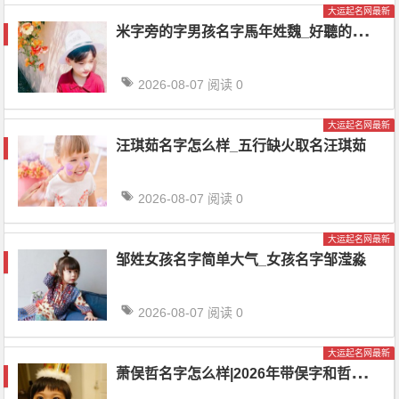
大运起名网最新
米
字旁的字男孩名字馬年姓魏_好聽的寶寶名字魏宣骁
2026-08-07
阅读 0
大运起名网最新
汪琪茹名字怎么样_五行缺火取名汪琪茹
2026-08-07
阅读 0
大运起名网最新
邹姓女孩名字简单大气_女孩名字邹滢淼
2026-08-07
阅读 0
大运起名网最新
萧
俣哲名字怎么样|2026年带俣字和哲字名字精选1042个