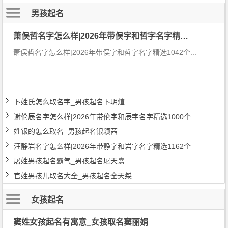
男孩起名
萧俣哲名字怎么样|2026年带俣字和哲字名字精选1042个
萧俣哲名字怎么样|2026年带俣字和哲字名字精选1042个...
卜姓氏怎么取名字_男孩起名卜玥煊
谢伦辰名字怎么样|2026年带伦字和辰字名字精选1000个
姓银的怎么取名_男孩起名银颖茜
汪静岩名字怎么样|2026年带静字和岩字名字精选1162个
屠姓男孩起名霸气_男孩起名屠天熹
官姓男孩儿取名大全_男孩起名全天桀
女孩起名
窦姓女孩起名有寓意_女孩取名窦丽娟