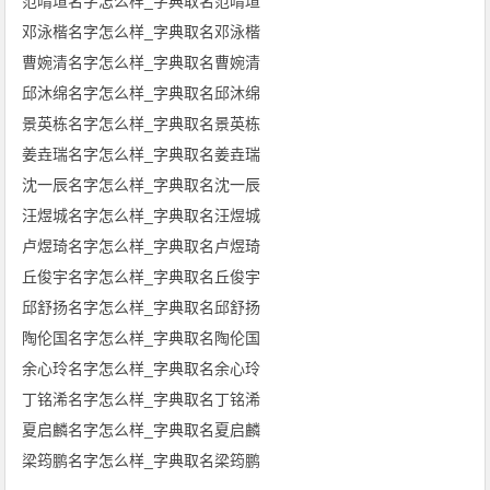
范晴瑄名字怎么样_字典取名范晴瑄
邓泳楷名字怎么样_字典取名邓泳楷
曹婉清名字怎么样_字典取名曹婉清
邱沐绵名字怎么样_字典取名邱沐绵
景英栋名字怎么样_字典取名景英栋
姜垚瑞名字怎么样_字典取名姜垚瑞
沈一辰名字怎么样_字典取名沈一辰
汪煜城名字怎么样_字典取名汪煜城
卢煜琦名字怎么样_字典取名卢煜琦
丘俊宇名字怎么样_字典取名丘俊宇
邱舒扬名字怎么样_字典取名邱舒扬
陶伦国名字怎么样_字典取名陶伦国
余心玲名字怎么样_字典取名余心玲
丁铭浠名字怎么样_字典取名丁铭浠
夏启麟名字怎么样_字典取名夏启麟
梁筠鹏名字怎么样_字典取名梁筠鹏