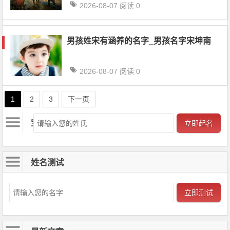
2026-08-07
阅读 0
男孩姓宋有涵养的名字_男孩名字宋坤南
2026-08-07
阅读 0
文章导航
1
2
3
下一页
宝宝起名
立即起名
姓名测试
立即测试