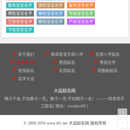
鲁姓宝宝名字
国姓宝宝名字
翟姓宝宝名字
傅姓宝宝名字
柴姓宝宝名字
岑姓宝宝名字
艾姓宝宝名字
穆姓宝宝名字
严姓宝宝名字
卞姓宝宝名字
关于我们
查询宝宝生辰八字
生辰八字起名
名字看人生
男孩起名
男孩名字
宝宝起名
女孩起名
双胞胎起名
名字大全
大运起名网
赐子千金,不如教子一艺。教子一艺,不如赐子一名！——
一鸣老师手
工取名( 微信：xmaibu88 )
© 2009-2050 www.t61.net 大运起名网 版权所有