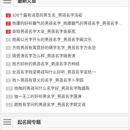
最新文章
100个最有诗意的男生名_男孩名字洛崧
1
姓康的好听霸气的男孩名字_姓康霸气的男孩名字_男孩名字康泰逢
2
金姓男孩名字大全_男孩名字金泰淞
3
姓蔺以光字开头的男孩名字_男孩名字蔺汶乐
4
方姓男孩有寓意好的俩字名字_男孩名字方永沧
5
姚景涛名字怎么样_男孩名字姚景涛
6
姓齐好听的男孩名字_男孩名字齐梓结
7
女孩名字姓梁男孩叫什么好听_男孩名字梁杭一
8
姓卜男孩有意义的名字_男孩名字卜李园
9
姓陶的男孩叫什么名字好_男孩名字陶晨陈
10
独一无二的好听男名字_男孩名字晟淋
11
颜姓有学问的男孩名字_男孩名字颜文谣
12
起名网专题