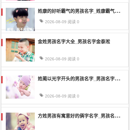
姓
康的好听霸气的男孩名字_姓康霸气的男孩名字_男孩名字康泰逢
2026-08-09
阅读 0
金姓男孩名字大全_男孩名字金泰淞
2026-08-09
阅读 0
姓
蔺以光字开头的男孩名字_男孩名字蔺汶乐
2026-08-09
阅读 0
方
姓男孩有寓意好的俩字名字_男孩名字方永沧