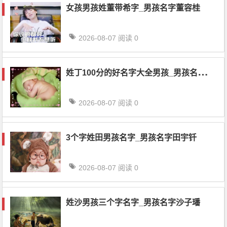
女孩男孩姓董带希字_男孩名字董容桂
2026-08-07
阅读 0
姓
丁100分的好名字大全男孩_男孩名字丁家本
2026-08-07
阅读 0
3个字姓田男孩名字_男孩名字田宇钎
2026-08-07
阅读 0
姓沙男孩三个字名字_男孩名字沙子璠