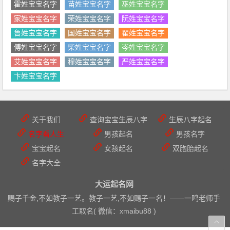
霍姓宝宝名字
苗姓宝宝名字
巫姓宝宝名字
家姓宝宝名字
荣姓宝宝名字
阮姓宝宝名字
鲁姓宝宝名字
国姓宝宝名字
翟姓宝宝名字
傅姓宝宝名字
柴姓宝宝名字
岑姓宝宝名字
艾姓宝宝名字
穆姓宝宝名字
严姓宝宝名字
卞姓宝宝名字
关于我们
查询宝宝生辰八字
生辰八字起名
名字看人生
男孩起名
男孩名字
宝宝起名
女孩起名
双胞胎起名
名字大全
大运起名网
赐子千金,不如教子一艺。教子一艺,不如赐子一名！——
一鸣老师手
工取名( 微信：xmaibu88 )