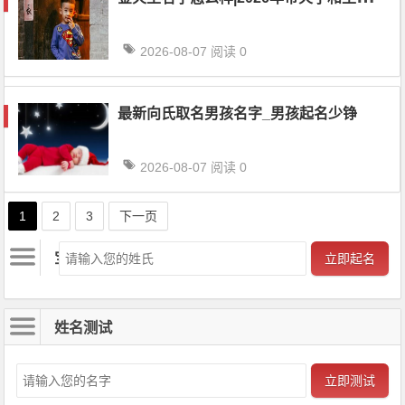
2026-08-07
阅读 0
最新向氏取名男孩名字_男孩起名少铮
2026-08-07
阅读 0
文章导航
1
2
3
下一页
宝宝起名
立即起名
姓名测试
立即测试