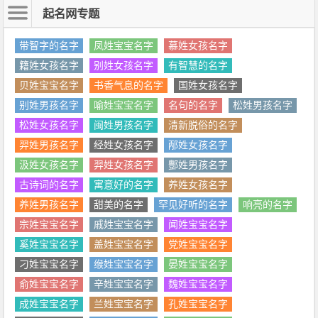
起名网专题
带智字的名字
凤姓宝宝名字
慕姓女孩名字
籍姓女孩名字
别姓女孩名字
有智慧的名字
贝姓宝宝名字
书香气息的名字
国姓女孩名字
别姓男孩名字
喻姓宝宝名字
名句的名字
松姓男孩名字
松姓女孩名字
闽姓男孩名字
清新脱俗的名字
羿姓男孩名字
经姓女孩名字
邴姓女孩名字
汲姓女孩名字
羿姓女孩名字
酆姓男孩名字
古诗词的名字
寓意好的名字
养姓女孩名字
养姓男孩名字
甜美的名字
罕见好听的名字
响亮的名字
宗姓宝宝名字
戚姓宝宝名字
闻姓宝宝名字
奚姓宝宝名字
盖姓宝宝名字
党姓宝宝名字
刁姓宝宝名字
缑姓宝宝名字
晏姓宝宝名字
俞姓宝宝名字
辛姓宝宝名字
魏姓宝宝名字
成姓宝宝名字
兰姓宝宝名字
孔姓宝宝名字