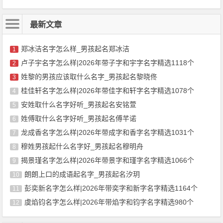
最新文章
郑冰洁名字怎么样_男孩起名郑冰洁
1
卢子宇名字怎么样|2026年带子字和宇字名字精选1118个
2
姓黎的男孩应该取什么名字_男孩起名黎晓佟
3
桂佳轩名字怎么样|2026年带佳字和轩字名字精选1078个
4
安姓取什么名字好听_男孩起名安铭萱
5
姓傅取什么名字好听_男孩起名傅芊诺
6
龙成香名字怎么样|2026年带成字和香字名字精选1031个
7
穆姓男孩起什么名字好_男孩起名穆明舟
8
揭景瑾名字怎么样|2026年带景字和瑾字名字精选1066个
9
朗朗上口的成语起名字_男孩起名汐玥
10
彭奕新名字怎么样|2026年带奕字和新字名字精选1164个
11
虞焰钧名字怎么样|2026年带焰字和钧字名字精选980个
12