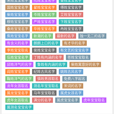
荣姓宝宝名字
阮姓宝宝名字
鲁姓宝宝名字
国姓宝宝名字
翟姓宝宝名字
傅姓宝宝名字
柴姓宝宝名字
岑姓宝宝名字
艾姓宝宝名字
穆姓宝宝名字
严姓宝宝名字
卞姓宝宝名字
桑姓宝宝名字
毕姓宝宝名字
冉姓宝宝名字
焦姓宝宝名字
新潮的名字
最新的名字
独一无二的名字
有含义的名字
朗朗上口的名字
有才华的名字
李姓宝宝取名
侯姓宝宝名字
有文艺的宝宝名字
伍姓宝宝名字
丁姓有内涵的名字
苍姓宝宝取名
邱姓洋气的名字
鲁姓有内涵的名字
柴姓寓意好的名字
阎姓宝宝名字
纪姓古风名字
姚姓古风名字
鞠姓洋气的名字
慎姓男孩取名
免费八字起名
龙年女孩取名
测名年宝宝取名
宋词的名字
属龙宝宝名字
马年宝宝取名
属虎女孩名字
虎年女孩取名
满分的名字
属虎宝宝名字
虎年宝宝取名
属测名宝宝名字