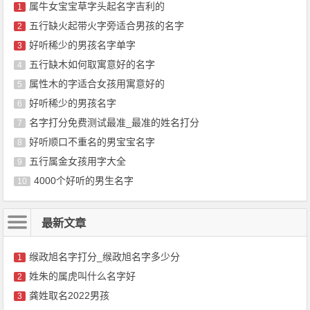
属牛女宝宝草字头起名字吉利的
1
五行缺火起带火字旁适合男孩的名字
2
好听稀少的男孩名字单字
3
五行缺木如何取寓意好的名字
4
属性木的字适合女孩用寓意好的
5
好听稀少的男孩名字
6
名字打分免费测试最准_最准的姓名打分
7
好听顺口不重名的男宝宝名字
8
五行属金女孩用字大全
9
4000个好听的男生名字
10
最新文章
缑政旭名字打分_缑政旭名字多少分
1
姓朱的属虎叫什么名字好
2
龚姓取名2022男孩
3