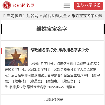
生辰八字取名
当前位置：
起名网
>
起名专题大全
>
专题
缑姓宝宝名字
列表
缑姓宝宝名字
缑政旭名字打分_缑政旭名字多少分
缑政旭名字打分，点击这里即可免费在线取名和
在线名字打分。缑政旭名字打分 - 缑姓男孩高分名字大全温馨提
示：点击名字即可快速测试该名字是否符合宝宝生辰八字！【缑宇
晨】【缑宸林】【缑晟庭】【缑颢宸】【缑佳贤】【...
名字多少分
缑姓宝宝名字
2022-06-27
阅读 0
文章导航
共
1
页
1
条记录