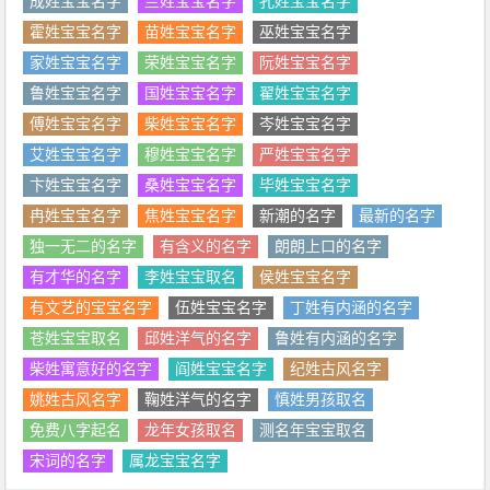
成姓宝宝名字
兰姓宝宝名字
孔姓宝宝名字
霍姓宝宝名字
苗姓宝宝名字
巫姓宝宝名字
家姓宝宝名字
荣姓宝宝名字
阮姓宝宝名字
鲁姓宝宝名字
国姓宝宝名字
翟姓宝宝名字
傅姓宝宝名字
柴姓宝宝名字
岑姓宝宝名字
艾姓宝宝名字
穆姓宝宝名字
严姓宝宝名字
卞姓宝宝名字
桑姓宝宝名字
毕姓宝宝名字
冉姓宝宝名字
焦姓宝宝名字
新潮的名字
最新的名字
独一无二的名字
有含义的名字
朗朗上口的名字
有才华的名字
李姓宝宝取名
侯姓宝宝名字
有文艺的宝宝名字
伍姓宝宝名字
丁姓有内涵的名字
苍姓宝宝取名
邱姓洋气的名字
鲁姓有内涵的名字
柴姓寓意好的名字
阎姓宝宝名字
纪姓古风名字
姚姓古风名字
鞠姓洋气的名字
慎姓男孩取名
免费八字起名
龙年女孩取名
测名年宝宝取名
宋词的名字
属龙宝宝名字