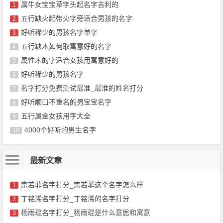
属牛女宝宝草字头起名字吉利的
1
五行缺火起带火字旁适合男孩的名字
2
好听稀少的男孩名字单字
3
五行缺木如何取寓意好的名字
4
属性木的字适合女孩用寓意好的
5
好听稀少的男孩名字
6
名字打分免费测试最准_最准的姓名打分
7
好听顺口不重名的男宝宝名字
8
五行属金女孩用字大全
9
4000个好听的男生名字
10
最新文章
宗若菲名字打分_宗若菲这个名字怎么样
1
丁铭浠名字打分_丁铭浠的名字打分
2
杨雨琨名字打分_杨雨琨是什么意思和寓意
3