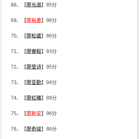
68、【
廖允淑
】85分
69、【
廖裕善
】98分
70、【
廖松盛
】86分
71、【
廖睿毅
】93分
72、【
廖莹诗
】95分
73、【
廖亚勤
】94分
74、【
廖虹曦
】89分
75、【
廖斯安
】96分
76、【
廖奇竣
】86分