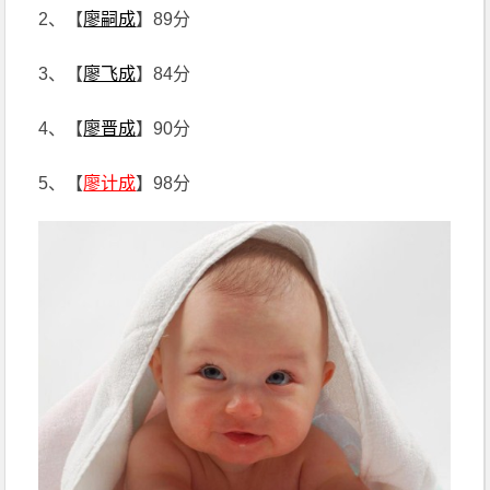
2、【
廖嗣成
】89分
3、【
廖飞成
】84分
4、【
廖晋成
】90分
5、【
廖计成
】98分