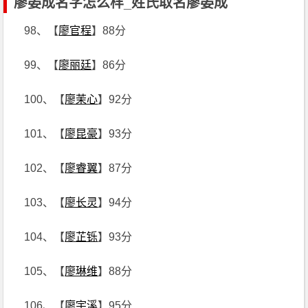
廖晏成名字怎么样_姓氏取名廖晏成
98、【
廖官程
】88分
99、【
廖丽廷
】86分
100、【
廖茉心
】92分
101、【
廖昆豪
】93分
102、【
廖睿翼
】87分
103、【
廖长灵
】94分
104、【
廖芷铄
】93分
105、【
廖琳维
】88分
106、【
廖宇溪
】95分