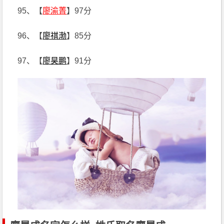
95、【
廖渝菁
】97分
96、【
廖祺渤
】85分
97、【
廖昊鹏
】91分