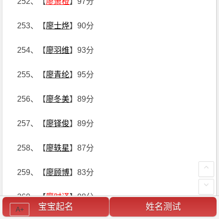
252、【
廖萧橙
】97分
253、【
廖士烨
】90分
254、【
廖羽维
】93分
255、【
廖青纶
】95分
256、【
廖冬美
】89分
257、【
廖铎俊
】89分
258、【
廖轶星
】87分
259、【
廖顾博
】83分
260、【
廖时译
】98分
宝宝起名
姓名测试
A+