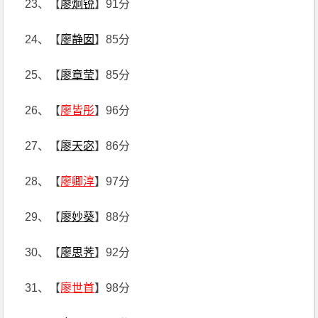
23、【
廖炯锐
】91分
24、【
廖静囡
】85分
25、【
廖章莹
】85分
26、【
廖皆彤
】96分
27、【
廖天宓
】86分
28、【
廖卿淳
】97分
29、【
廖妙葵
】88分
30、【
廖思荠
】92分
31、【
廖世首
】98分