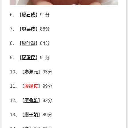
6、【
廖石成
】91分
7、【
廖栗成
】86分
8、【
廖叶凝
】84分
9、【
廖璟民
】91分
10、【
廖渊元
】93分
11、【
廖晟桉
】99分
12、【
廖鲁乾
】92分
13、【
廖于娟
】89分