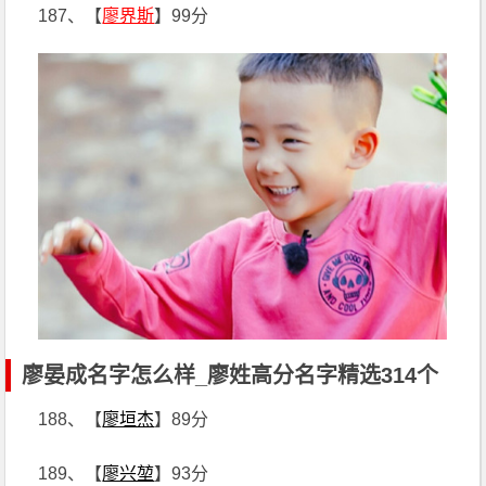
187、【
廖界斯
】99分
廖晏成名字怎么样_廖姓高分名字精选314个
188、【
廖垣杰
】89分
189、【
廖兴堃
】93分