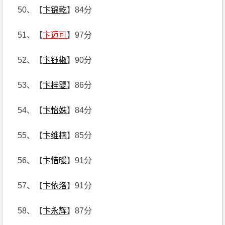
50、【
卞锦乾
】84分
51、【
卞迈可
】97分
52、【
卞钰椒
】90分
53、【
卞梓婴
】86分
54、【
卞怡姝
】84分
55、【
卞维楠
】85分
56、【
卞惜暖
】91分
57、【
卞依洛
】91分
58、【
卞永辉
】87分