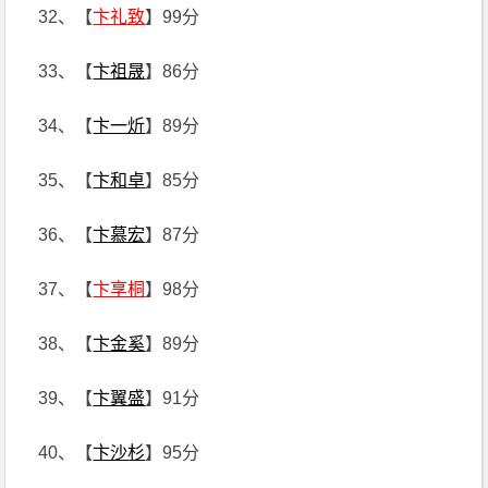
32、【
卞礼致
】99分
33、【
卞祖晟
】86分
34、【
卞一炘
】89分
35、【
卞和卓
】85分
36、【
卞慕宏
】87分
37、【
卞享桐
】98分
38、【
卞金奚
】89分
39、【
卞翼盛
】91分
40、【
卞沙杉
】95分