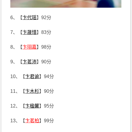
6、【
卞代瑶
】92分
7、【
卞晟惜
】83分
8、【
卞珝嘉
】98分
9、【
卞茗沛
】90分
10、【
卞君谕
】94分
11、【
卞木杉
】90分
12、【
卞楹馨
】95分
13、【
卞茗柏
】99分