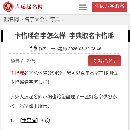
生辰八字取名
起名网
>
名字大全
>
字典
>
卞惜瑶名字怎么样_字典取名卞惜瑶
作者：一鸣老师 2026-05-29 08:46
试试我的名字
卞惜瑶
名字总体得分94分，您可以点击名字在线测试
卞惜瑶名字怎么样！
另外大运起名网小编也给您整理了一些好名字供您参
考，名字如下所示：
1、【
卞惠惜
】86分