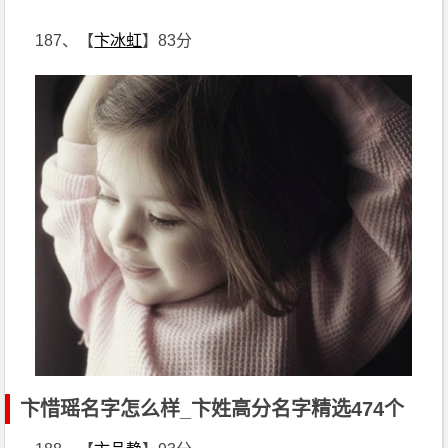
187、【
卞冰虹
】83分
卞惜瑶名字怎么样_卞姓高分名字精选474个