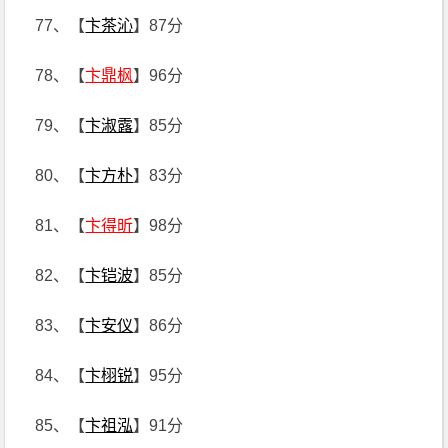
77、【
卞茶沁
】87分
78、【
卞鼎枫
】96分
79、【
卞淑露
】85分
80、【
卞方朴
】83分
81、【
卞得昕
】98分
82、【
卞铠波
】85分
83、【
卞安仪
】86分
84、【
卞栩锐
】95分
85、【
卞祖泓
】91分