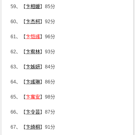
59、【
卞相媛
】85分
60、【
卞杰柯
】92分
61、【
卞恺彧
】96分
62、【
卞宥林
】93分
63、【
卞姊妍
】84分
64、【
卞彧琳
】86分
65、【
卞寓安
】98分
66、【
卞令芸
】87分
67、【
卞绮桐
】91分