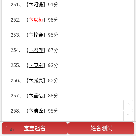
251、【
卞昭铄
】91分
252、【
卞以桓
】98分
253、【
卞梓会
】95分
254、【
卞君麒
】87分
255、【
卞康树
】92分
256、【
卞彧康
】83分
257、【
卞重惜
】88分
258、【
卞洁锋
】95分
259、【
卞盛柱
】83分
宝宝起名
姓名测试
A+