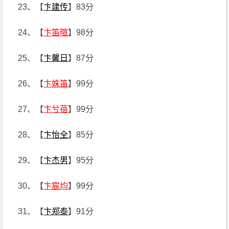
23、【
卞建传
】83分
24、【
卞笛暄
】98分
25、【
卞馨日
】87分
26、【
卞姝笛
】99分
27、【
卞兮蓓
】99分
28、【
卞怡全
】85分
29、【
卞杰男
】95分
30、【
卞宸均
】99分
31、【
卞郑泰
】91分