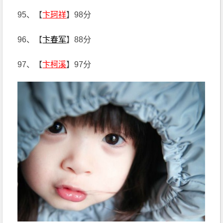
95、【
卞珂祥
】98分
96、【
卞春军
】88分
97、【
卞柯溪
】97分