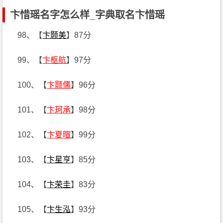
卞惜瑶名字怎么样_字典取名卞惜瑶
98、【
卞颢美
】87分
99、【
卞枢航
】97分
100、【
卞颢儒
】96分
101、【
卞珂承
】98分
102、【
卞夏暄
】99分
103、【
卞星亨
】85分
104、【
卞荣圭
】83分
105、【
卞生泓
】93分