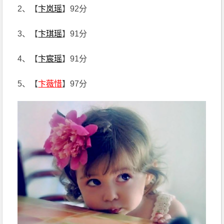
2、【
卞岚瑶
】92分
3、【
卞琪瑶
】91分
4、【
卞宸瑶
】91分
5、【
卞薇惜
】97分