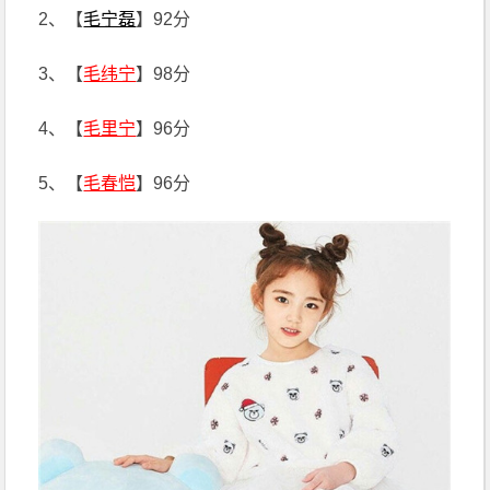
2、【
毛宁磊
】92分
3、【
毛纬宁
】98分
4、【
毛里宁
】96分
5、【
毛春恺
】96分