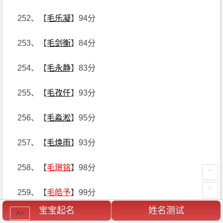
252、【
毛乐凝
】94分
253、【
毛剑衡
】84分
254、【
毛永静
】83分
255、【
毛孜仟
】93分
256、【
毛淼淞
】95分
257、【
毛焕雨
】93分
258、【
毛璟铭
】98分
259、【
毛皓予
】99分
宝宝起名
姓名测试
A+
260、【
毛菲霖
】86分