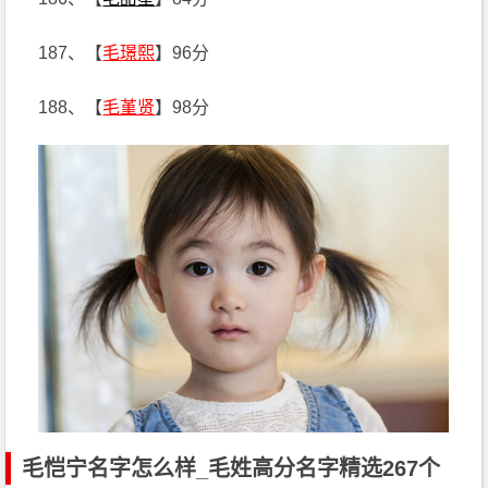
187、【
毛璟熙
】96分
188、【
毛堇贤
】98分
毛恺宁名字怎么样_毛姓高分名字精选267个