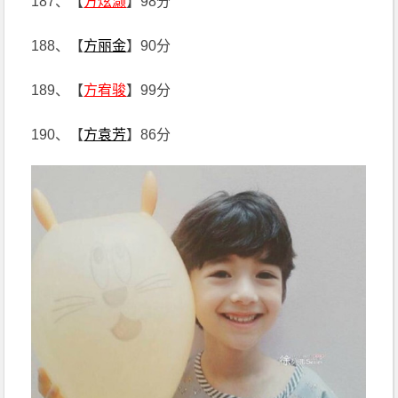
187、【
方炫灏
】98分
188、【
方丽金
】90分
189、【
方宥骏
】99分
190、【
方袁芳
】86分