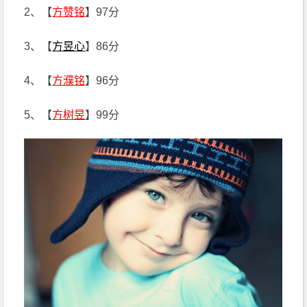
2、【
方赞铭
】97分
3、【
方昱心
】86分
4、【
方濮铭
】96分
5、【
方树昱
】99分