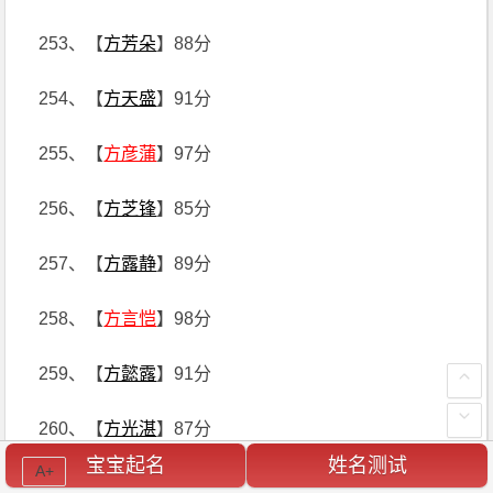
253、【
方芳朵
】88分
254、【
方天盛
】91分
255、【
方彦蒲
】97分
256、【
方芝锋
】85分
257、【
方露静
】89分
258、【
方言恺
】98分
259、【
方懿露
】91分
260、【
方光湛
】87分
宝宝起名
姓名测试
A+
261、【
方泓贤
】99分