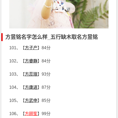
方昱铭名字怎么样_五行缺木取名方昱铭
101、【
方子产
】84分
102、【
方睿静
】84分
103、【
方蕊琅
】93分
104、【
方康进
】87分
105、【
方武申
】85分
106、【
方顾笙
】99分