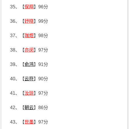
35、【
俣翔
】96分
36、【
妤晓
】99分
37、【
珈煜
】98分
38、【
亦闵
】97分
39、【
俞鸿
】91分
40、【
云符
】90分
41、【
汝琼
】97分
42、【
朝云
】86分
43、【
世墨
】97分