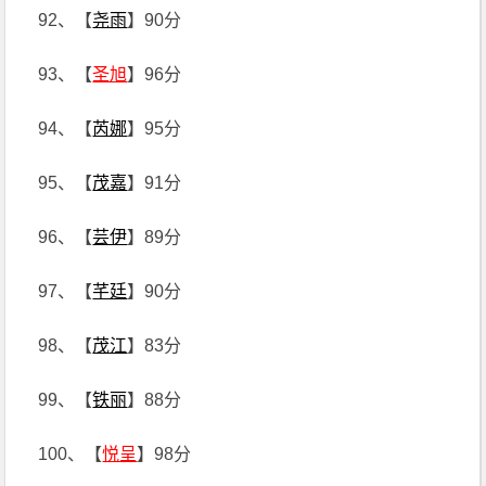
92、【
尧雨
】90分
93、【
圣旭
】96分
94、【
芮娜
】95分
95、【
茂嘉
】91分
96、【
芸伊
】89分
97、【
芊廷
】90分
98、【
茂江
】83分
99、【
铁丽
】88分
100、【
悦呈
】98分