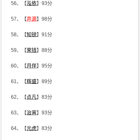
56、【
泓依
】93分
57、【
声源
】98分
58、【
知锐
】91分
59、【
荣钱
】88分
60、【
月伴
】95分
61、【
辉盛
】89分
62、【
贞凡
】83分
63、【
治宵
】93分
64、【
元虎
】83分