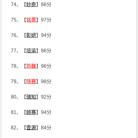
74、【
妙奇
】86分
75、【
铭菁
】97分
76、【
彰妍
】94分
77、【
培渝
】86分
78、【
筠馥
】96分
79、【
晓赛
】98分
80、【
瑞知
】92分
81、【
顾骞
】94分
82、【
壹源
】84分