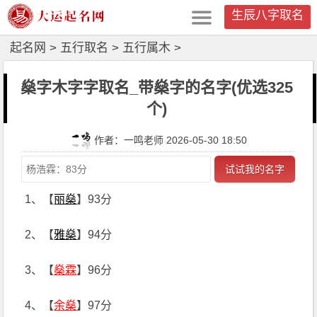
生辰八字取名
起名网
>
五行取名
>
五行属木
>
燊字木字字取名_带燊字的名字(优选325
个)
作者：一鸣老师 2026-05-30 18:50
试试我的名字
1、【
丽燊
】93分
2、【
雅燊
】94分
3、【
燊霖
】96分
4、【
余燊
】97分