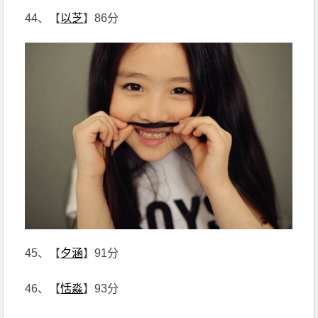
44、【
以芝
】86分
45、【
夕涵
】91分
46、【
恬淼
】93分