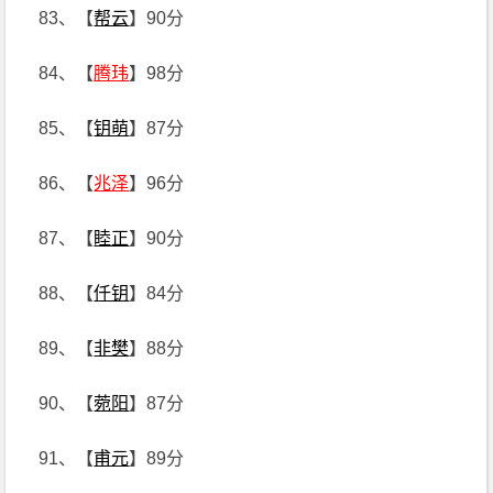
83、【
帮云
】90分
84、【
腾玮
】98分
85、【
钥萌
】87分
86、【
兆泽
】96分
87、【
睦正
】90分
88、【
仟钥
】84分
89、【
非樊
】88分
90、【
菀阳
】87分
91、【
甫元
】89分