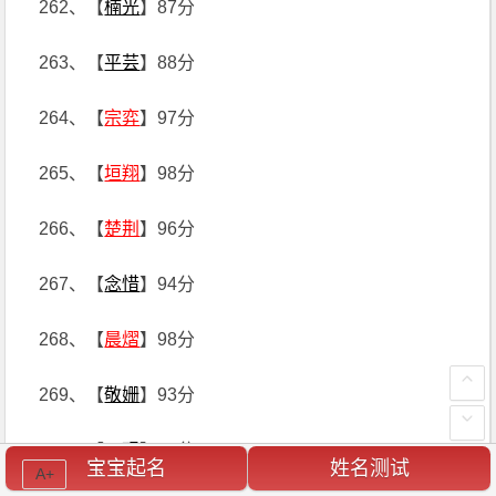
262、【
楠光
】87分
263、【
平芸
】88分
264、【
宗弈
】97分
265、【
垣翔
】98分
266、【
楚荆
】96分
267、【
念惜
】94分
268、【
晨熠
】98分
269、【
敬姗
】93分
270、【
一观
】92分
宝宝起名
姓名测试
A+