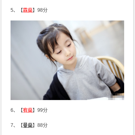
5、【
霖燊
】98分
6、【
宥燊
】99分
7、【
曼燊
】88分