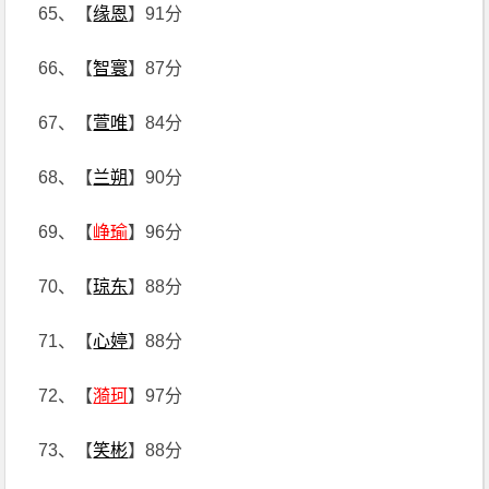
65、【
缘恩
】91分
66、【
智寰
】87分
67、【
萱唯
】84分
68、【
兰朔
】90分
69、【
峥瑜
】96分
70、【
琼东
】88分
71、【
心婷
】88分
72、【
漪珂
】97分
73、【
笑彬
】88分