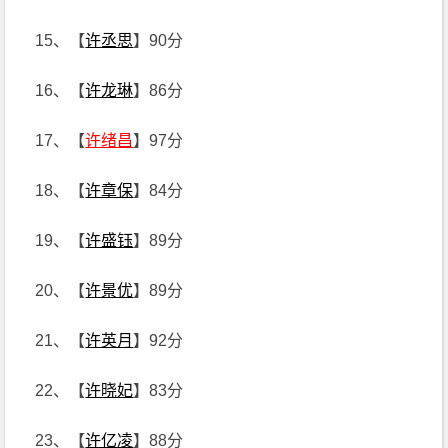
15、【
许丞思
】90分
16、【
许龙琳
】86分
17、【
许绪昌
】97分
18、【
许章保
】84分
19、【
许盛钰
】89分
20、【
许景优
】89分
21、【
许英月
】92分
22、【
许晓妃
】83分
23、【
许亿凌
】88分