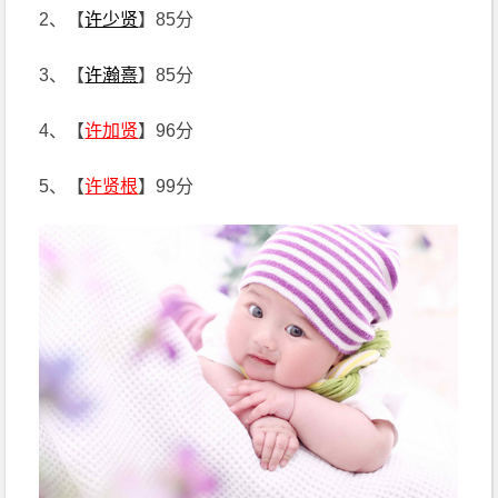
2、【
许少贤
】85分
3、【
许瀚熹
】85分
4、【
许加贤
】96分
5、【
许贤根
】99分