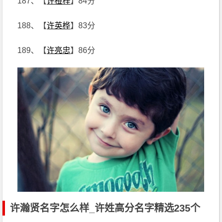
187、【
许橙梓
】84分
188、【
许英桦
】83分
189、【
许亮忠
】86分
许瀚贤名字怎么样_许姓高分名字精选235个