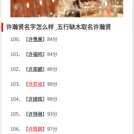
许瀚贤名字怎么样_五行缺木取名许瀚贤
100、【
许豫果
】84分
101、【
许福鸣
】84分
102、【
许南麟
】86分
103、【
许弈岐
】99分
104、【
许婧辉
】88分
105、【
许铮琳
】93分
106、【
许轶朗
】97分