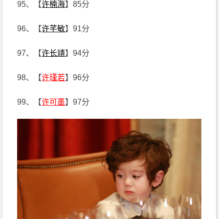
95、【
许楠海
】85分
96、【
许芊敏
】91分
97、【
许长靖
】94分
98、【
许瑾若
】96分
99、【
许可墨
】97分