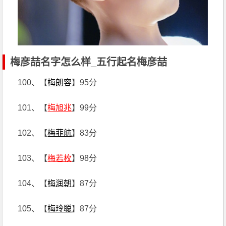
梅彦喆名字怎么样_五行起名梅彦喆
100、【
梅朗容
】95分
101、【
梅旭兆
】99分
102、【
梅菲航
】83分
103、【
梅若枚
】98分
104、【
梅润朝
】87分
105、【
梅玲聪
】87分