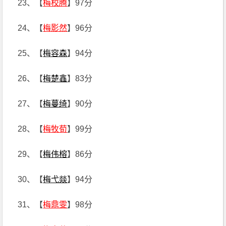
23、【
梅校腾
】97分
24、【
梅影然
】96分
25、【
梅容森
】94分
26、【
梅楚鑫
】83分
27、【
梅蔓绮
】90分
28、【
梅牧荀
】99分
29、【
梅伟榕
】86分
30、【
梅弋燚
】94分
31、【
梅鼎雯
】98分