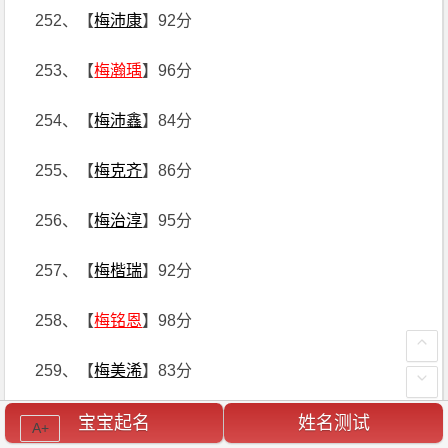
252、【
梅沛康
】92分
253、【
梅瀚瑀
】96分
254、【
梅沛鑫
】84分
255、【
梅克齐
】86分
256、【
梅治淳
】95分
257、【
梅楷瑞
】92分
258、【
梅铭恩
】98分
259、【
梅美浠
】83分
260、【
梅浩钰
】89分
宝宝起名
姓名测试
A+