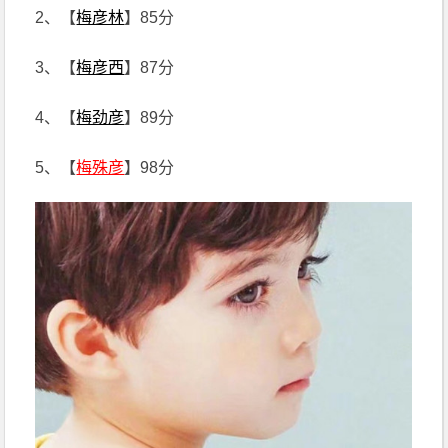
2、【
梅彦林
】85分
3、【
梅彦西
】87分
4、【
梅劲彦
】89分
5、【
梅殊彦
】98分