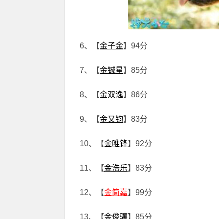
6、【
金子金
】94分
7、【
金铖星
】85分
8、【
金双逸
】86分
9、【
金又钧
】83分
10、【
金唯锋
】92分
11、【
金浩乐
】83分
12、【
金简嘉
】99分
13、【
金俊骧
】85分