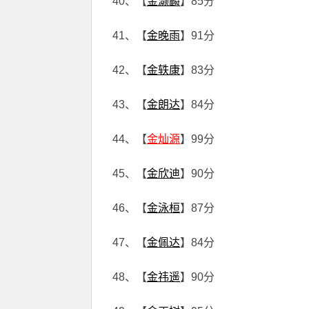
40、【
金灏麟
】85分
41、【
金晚雨
】91分
42、【
金轶康
】83分
43、【
金朗达
】84分
44、【
金灿源
】99分
45、【
金欣迪
】90分
46、【
金泳桓
】87分
47、【
金佩达
】84分
48、【
金祎遥
】90分