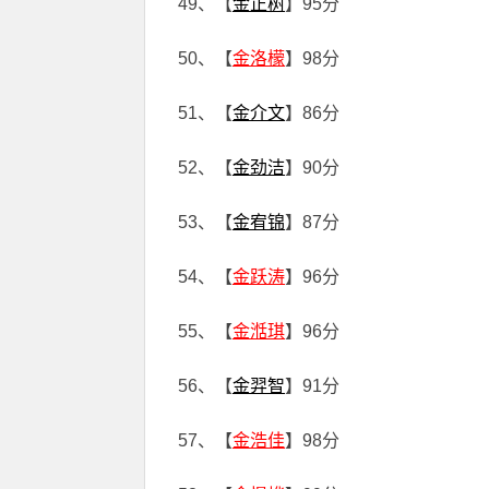
49、【
金正树
】95分
50、【
金洛檬
】98分
51、【
金介文
】86分
52、【
金劲洁
】90分
53、【
金宥锦
】87分
54、【
金跃涛
】96分
55、【
金湉琪
】96分
56、【
金羿智
】91分
57、【
金浩佳
】98分