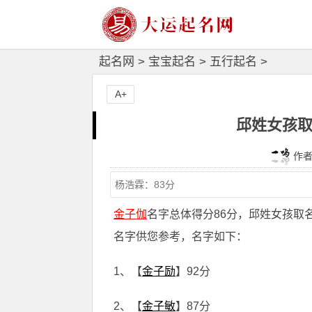
起名网
>
宝宝起名
>
五行起名
>
A+
邱姓女孩取
作者：
金子伽
名字总体得分86分，邱姓女孩取
名字供您参考，名字如下：
1、【
金子励
】92分
2、【
金子敏
】87分