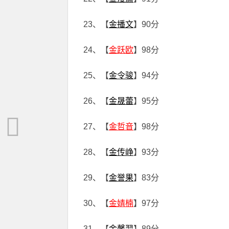
23、【
金播文
】90分
24、【
金跃欧
】98分
25、【
金令骏
】94分
26、【
金晟蕾
】95分
27、【
金哲音
】98分
28、【
金传峥
】93分
29、【
金誉果
】83分
30、【
金婧楠
】97分
31、【
金馨羿
】89分