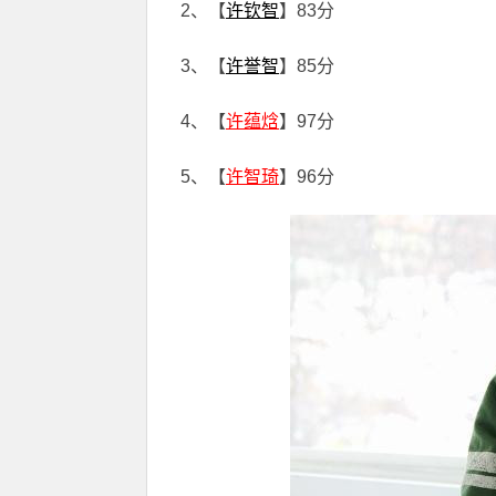
2、【
许钦智
】83分
3、【
许誉智
】85分
4、【
许蕴焓
】97分
5、【
许智琦
】96分