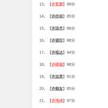
13、【
许哲楚
】99分
14、【
许欣祯
】85分
15、【
许琼杰
】86分
16、【
许银珍
】88分
17、【
许程达
】94分
18、【
许硕韬
】98分
19、【
许加意
】91分
20、【
许翰友
】85分
21、【
许玮纬
】97分