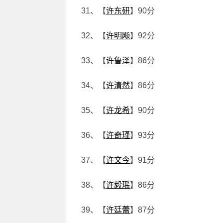
31、【
许东研
】90分
32、【
许明飏
】92分
33、【
许鲁泽
】86分
34、【
许清然
】86分
35、【
许龙希
】90分
36、【
许奇瑾
】93分
37、【
许文今
】91分
38、【
许毅瑶
】86分
39、【
许廷蕾
】87分