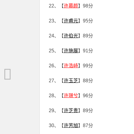
22、【
许慕颜
】98分
23、【
许甫元
】95分
24、【
许伯光
】89分
25、【
许施展
】91分
26、【
许浩峙
】99分
27、【
许玉芝
】88分
28、【
许璟兮
】96分
29、【
许芝贵
】89分
30、【
许芳旭
】87分