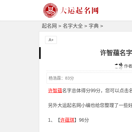
起名网
>
名字大全
>
字典
>
A+
许智蕴名字
作者：
许智蕴
名字总体得分99分，您可以点击
另外大运起名网小编也给您整理了一些
1、【
许蕴琪
】96分