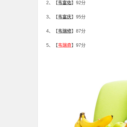
2、【
韦富佑
】92分
3、【
韦富庆
】95分
4、【
韦瑞修
】87分
5、【
韦瑞奇
】97分