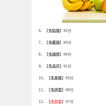
6、【
韦知瑞
】92分
7、【
韦赢瑞
】84分
8、【
韦瑞骅
】89分
9、【
韦滨月
】91分
10、【
韦青穆
】95分
11、【
韦翊雪
】88分
12、【
韦羿翕
】97分