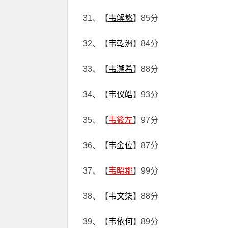
31、【
韦解悠
】85分
32、【
韦乾洲
】84分
33、【
韦溯希
】88分
34、【
韦仪皓
】93分
35、【
韦筱左
】97分
36、【
韦金位
】87分
37、【
韦昭郡
】99分
38、【
韦文柒
】88分
39、【
韦依何
】89分