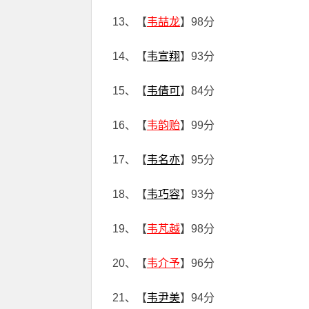
13、【
韦喆龙
】98分
14、【
韦宣翔
】93分
15、【
韦倩可
】84分
16、【
韦韵贻
】99分
17、【
韦名亦
】95分
18、【
韦巧容
】93分
19、【
韦芃越
】98分
20、【
韦介予
】96分
21、【
韦尹美
】94分