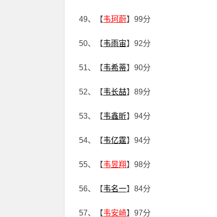
49、【
韦珂蔚
】99分
50、【
韦雨宙
】92分
51、【
韦希蒂
】90分
52、【
韦长喆
】89分
53、【
韦鑫昕
】94分
54、【
韦亿霆
】94分
55、【
韦昱翔
】98分
56、【
韦名一
】84分
57、【
韦安崎
】97分