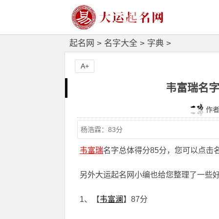
起名网
>
名字大全
>
字典
>
A+
韦富瑞名字
作者：
韦富瑞
名字总体得分85分，您可以点击
另外大运起名网小编也给您整理了一些
1、【
韦富澜
】87分