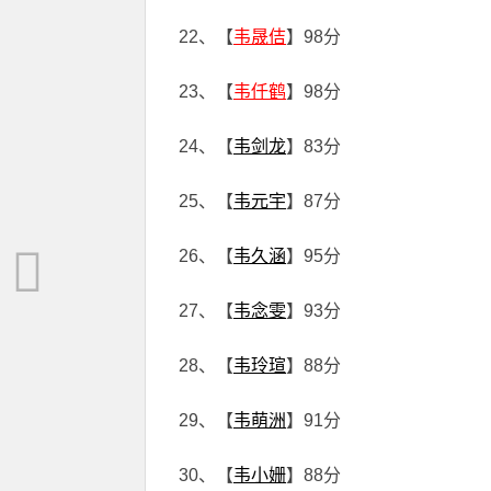
22、【
韦晟佶
】98分
23、【
韦仟鹤
】98分
24、【
韦剑龙
】83分
25、【
韦元宇
】87分
26、【
韦久涵
】95分
27、【
韦念雯
】93分
28、【
韦玲瑄
】88分
29、【
韦萌洲
】91分
30、【
韦小姗
】88分