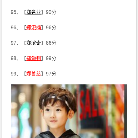
95、【
郑名业
】90分
96、【
郑汜楠
】96分
97、【
郑滨奇
】86分
98、【
郑灏钊
】99分
99、【
郑善慈
】97分