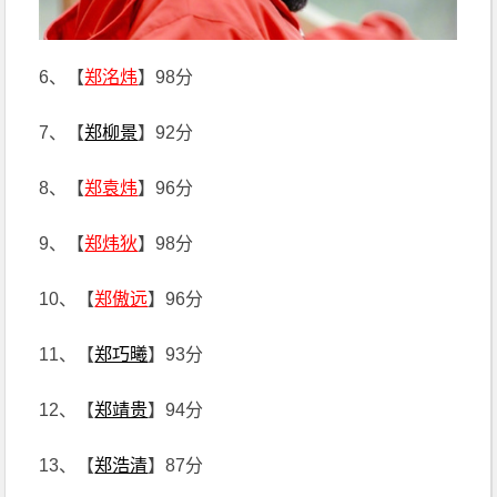
6、【
郑洺炜
】98分
7、【
郑柳景
】92分
8、【
郑袁炜
】96分
9、【
郑炜狄
】98分
10、【
郑傲远
】96分
11、【
郑巧曦
】93分
12、【
郑靖贵
】94分
13、【
郑浩清
】87分