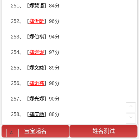
251、【
郑慧语
】84分
252、【
郑忻昕
】96分
253、【
郑伯祺
】94分
254、【
郑琪琨
】97分
255、【
郑文婕
】89分
256、【
郑珩祎
】98分
257、【
郑光郑
】90分
258、【
郑庆驰
】88分
259、【
郑宥迎
】97分
宝宝起名
姓名测试
A+