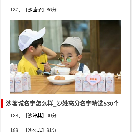
187、【
沙菡子
】86分
沙茗城名字怎么样_沙姓高分名字精选530个
188、【
沙津其
】90分
189、【
沙久成
】91分