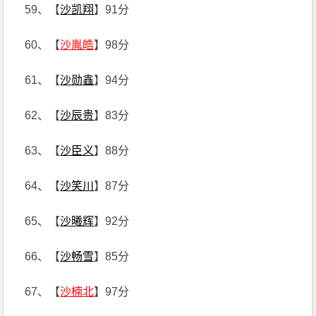
59、【
沙凯翔
】91分
60、【
沙胤皓
】98分
61、【
沙勋鑫
】94分
62、【
沙辰贵
】83分
63、【
沙臣义
】88分
64、【
沙笑川
】87分
65、【
沙曦辉
】92分
66、【
沙畅雪
】85分
67、【
沙楠北
】97分