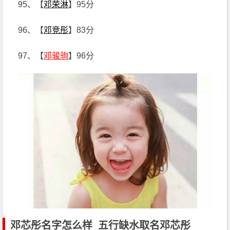
95、【
邓荣淋
】95分
96、【
邓竞彤
】83分
97、【
邓骏驹
】96分
邓芯彤名字怎么样_五行缺水取名邓芯彤