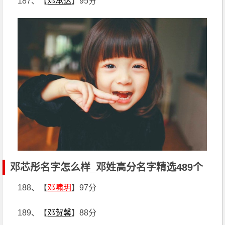
187、【
邓承达
】95分
邓芯彤名字怎么样_邓姓高分名字精选489个
188、【
邓啸玥
】97分
189、【
邓贺馨
】88分