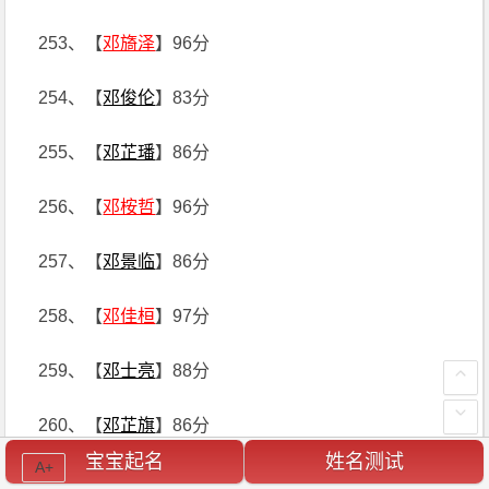
253、【
邓旖泽
】96分
254、【
邓俊伦
】83分
255、【
邓芷璠
】86分
256、【
邓桉哲
】96分
257、【
邓景临
】86分
258、【
邓佳桓
】97分
259、【
邓士亮
】88分
260、【
邓芷旗
】86分
宝宝起名
姓名测试
A+
261、【
邓烨霖
】99分