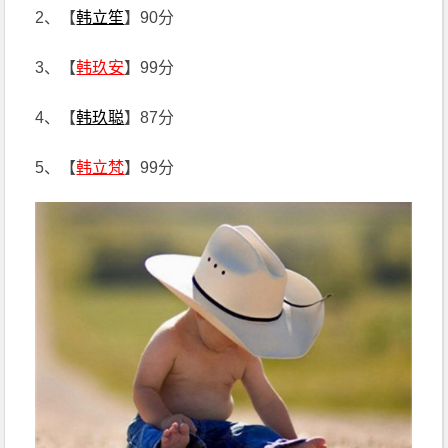
2、【
韩立笙
】90分
3、【
韩玖安
】99分
4、【
韩玖聪
】87分
5、【
韩立梵
】99分