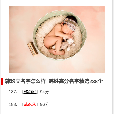
韩玖立名字怎么样_韩姓高分名字精选238个
187、【
韩海庭
】94分
188、【
韩彦承
】96分