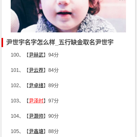
尹世宇名字怎么样_五行缺金取名尹世宇
100、【
尹赫武
】94分
101、【
尹云荐
】84分
102、【
尹卓绪
】89分
103、【
尹泽时
】97分
104、【
尹灏帅
】90分
105、【
尹鑫塘
】88分