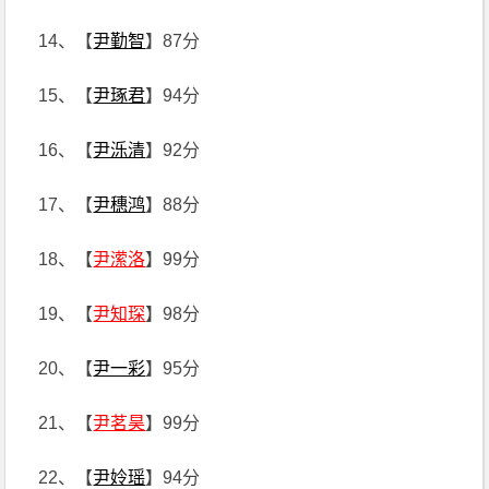
14、【
尹勤智
】87分
15、【
尹琢君
】94分
16、【
尹泺清
】92分
17、【
尹穗鸿
】88分
18、【
尹潆洛
】99分
19、【
尹知琛
】98分
20、【
尹一彩
】95分
21、【
尹茗昊
】99分
22、【
尹姈瑶
】94分