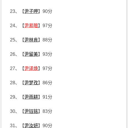
23、【
尹子呷
】90分
24、【
尹易暄
】97分
25、【
尹林肯
】88分
26、【
尹留美
】93分
27、【
尹译焕
】97分
28、【
尹梦孜
】86分
29、【
尹雨耕
】91分
30、【
尹钰铭
】83分
31、【
尹汝妍
】90分