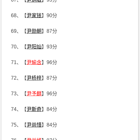
68、【
尹家铱
】90分
69、【
尹勋朝
】87分
70、【
尹阳灿
】93分
71、【
尹瑜含
】96分
72、【
尹桥梓
】87分
73、【
尹予麒
】96分
74、【
尹斯奇
】84分
75、【
尹尚惜
】84分