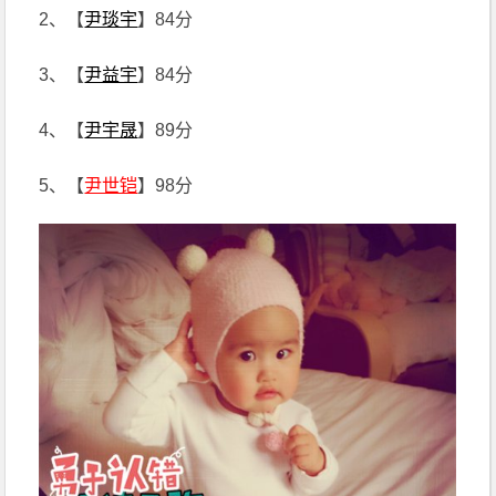
2、【
尹琰宇
】84分
3、【
尹益宇
】84分
4、【
尹宇晟
】89分
5、【
尹世铠
】98分