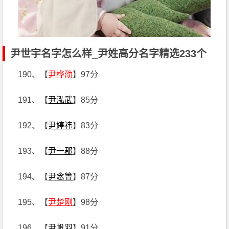
尹世宇名字怎么样_尹姓高分名字精选233个
190、【
尹桦劭
】97分
191、【
尹泓武
】85分
192、【
尹婷祎
】83分
193、【
尹一郡
】88分
194、【
尹念箐
】87分
195、【
尹楚刚
】98分
196、【
尹帆羽
】91分