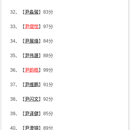
32、【
尹淼骏
】83分
33、【
尹熠忱
】97分
34、【
尹展烽
】84分
35、【
尹伟晟
】88分
36、【
尹韵皓
】99分
37、【
尹维鹏
】91分
38、【
尹闪文
】92分
39、【
尹译健
】85分
40、【
尹澄锦
】89分