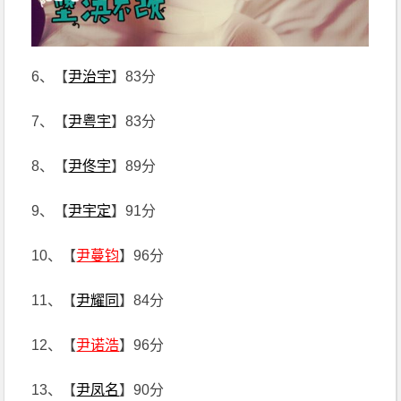
6、【
尹治宇
】83分
7、【
尹粤宇
】83分
8、【
尹佟宇
】89分
9、【
尹宇定
】91分
10、【
尹蔓钧
】96分
11、【
尹耀同
】84分
12、【
尹诺浩
】96分
13、【
尹凤名
】90分