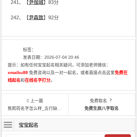
241、【
尹伽城
】83分
242、【
尹森致
】92分
标签：
发表日期：2026-07-04 20:46
提示：如有任何宝宝起名相关疑问，可添加老师微信：
xmaibu88
免费咨询以及一对一起名，或者直接点击这里
免费在
线起名
和
在线名字打分
。
上一篇
免费取名
焦熙筠名字怎么样_五行缺金取名焦熙筠
免费生辰八字取名
宝宝起名