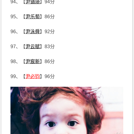
94、【
尹镇琦
】94分
95、【
尹乐萄
】86分
96、【
尹泳舜
】92分
97、【
尹云赋
】83分
98、【
尹宸新
】86分
99、【
尹必钧
】96分