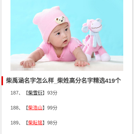
柴禹涵名字怎么样_柴姓高分名字精选419个
187、【
柴雪衍
】93分
188、【
柴浩山
】99分
189、【
柴耘铭
】98分