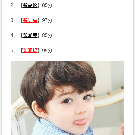
2、【
柴禹伦
】85分
3、【
柴训禹
】97分
4、【
柴涵菀
】85分
5、【
柴涵韫
】99分