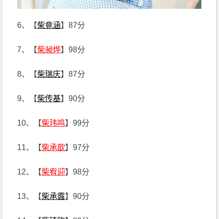
6、【
柴竟涵
】87分
7、【
柴昶烨
】98分
8、【
柴瑞庆
】87分
9、【
柴传基
】90分
10、【
柴玮鸣
】99分
11、【
柴承歆
】97分
12、【
柴宥迎
】98分
13、【
柴承露
】90分