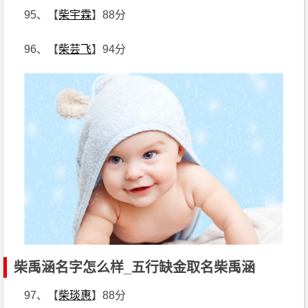
95、【
柴宇霖
】88分
96、【
柴芸飞
】94分
柴禹涵名字怎么样_五行缺金取名柴禹涵
97、【
柴琰惠
】88分