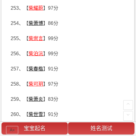
253、【
柴耀蔚
】97分
254、【
柴萧博
】86分
255、【
柴崇言
】99分
256、【
柴泊沅
】99分
257、【
柴春楷
】91分
258、【
柴可玥
】97分
259、【
柴萧炎
】83分
260、【
柴世雪
】91分
宝宝起名
姓名测试
261、【
柴景蕾
】94分
A+