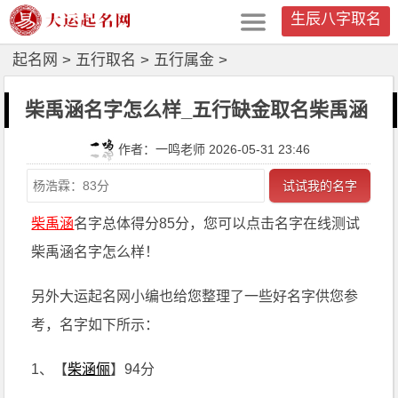
生辰八字取名
起名网
>
五行取名
>
五行属金
>
柴禹涵名字怎么样_五行缺金取名柴禹涵
作者：一鸣老师 2026-05-31 23:46
试试我的名字
柴禹涵
名字总体得分85分，您可以点击名字在线测试
柴禹涵名字怎么样！
另外大运起名网小编也给您整理了一些好名字供您参
考，名字如下所示：
1、【
柴涵俪
】94分