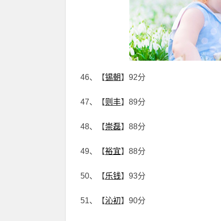
46、【
锡朝
】92分
47、【
则丰
】89分
48、【
崇磊
】88分
49、【
裕宜
】88分
50、【
乐钱
】93分
51、【
沁初
】90分