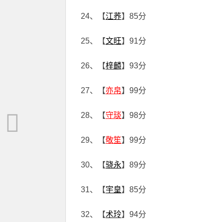
24、【
江荞
】85分
25、【
文旺
】91分
26、【
梓麟
】93分
27、【
亦帛
】99分
28、【
守琰
】98分
29、【
敬笙
】99分
30、【
骁永
】89分
31、【
宇皇
】85分
32、【
术玲
】94分