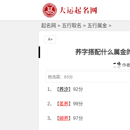
起名网
>
五行取名
>
五行属金
>
A+
荞字搭配什么属金的
作者：
1、【
荞汐
】92分
2、【
茗荞
】99分
3、【
婉荞
】97分