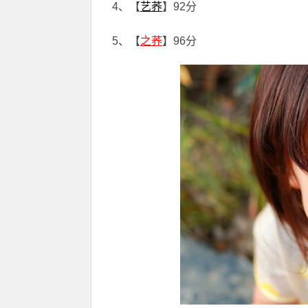
4、【
艺荞
】92分
5、【
之荞
】96分