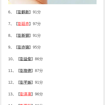
6、【
彭鹤新
】91分
7、【
彭廷亦
】97分
8、【
彭新钢
】91分
9、【
彭亦锦
】95分
10、【
彭益俊
】86分
11、【
彭旅德
】87分
12、【
彭芊姊
】91分
13、【
彭泽凛
】96分