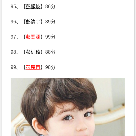
95、【
彭振岐
】86分
96、【
彭清宇
】89分
97、【
彭翌澜
】99分
98、【
彭训琦
】88分
99、【
彭序冉
】98分