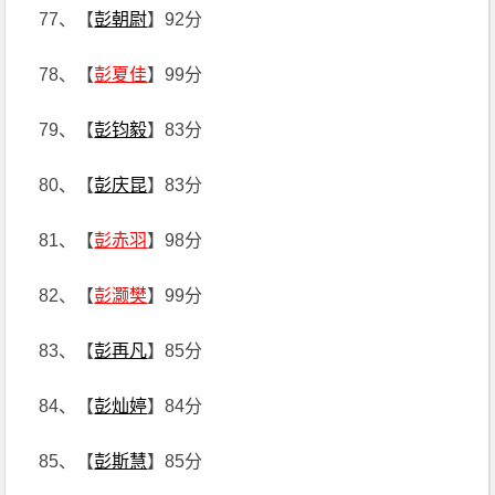
77、【
彭朝尉
】92分
78、【
彭夏佳
】99分
79、【
彭钧毅
】83分
80、【
彭庆昆
】83分
81、【
彭赤羽
】98分
82、【
彭灏樊
】99分
83、【
彭再凡
】85分
84、【
彭灿婷
】84分
85、【
彭斯慧
】85分