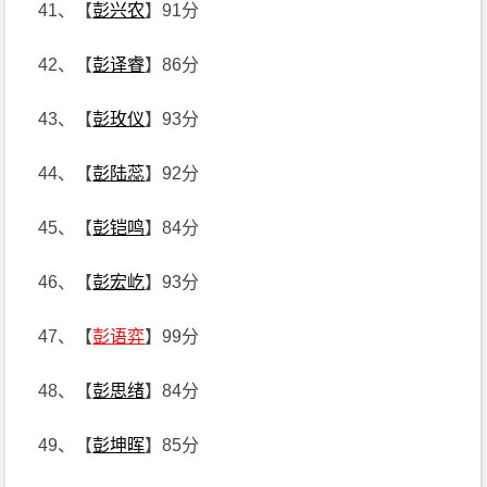
41、【
彭兴农
】91分
42、【
彭译睿
】86分
43、【
彭玫仪
】93分
44、【
彭陆蕊
】92分
45、【
彭铠鸣
】84分
46、【
彭宏屹
】93分
47、【
彭语弈
】99分
48、【
彭思绪
】84分
49、【
彭坤晖
】85分