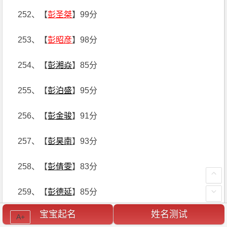
252、【
彭圣桀
】99分
253、【
彭昭彦
】98分
254、【
彭湘焱
】85分
255、【
彭泊盛
】95分
256、【
彭金骏
】91分
257、【
彭昊南
】93分
258、【
彭倩雯
】83分
259、【
彭德延
】85分
宝宝起名
姓名测试
A+
260、【
彭相恒
】90分