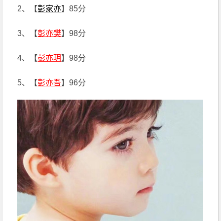
2、【
彭家亦
】85分
3、【
彭亦樊
】98分
4、【
彭亦玥
】98分
5、【
彭亦吾
】96分