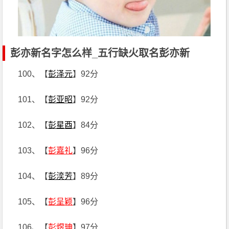
彭亦新名字怎么样_五行缺火取名彭亦新
100、【
彭泽元
】92分
101、【
彭亚昭
】92分
102、【
彭星酉
】84分
103、【
彭嘉礼
】96分
104、【
彭湙芳
】89分
105、【
彭呈颖
】96分
106、【
彭煜珅
】97分