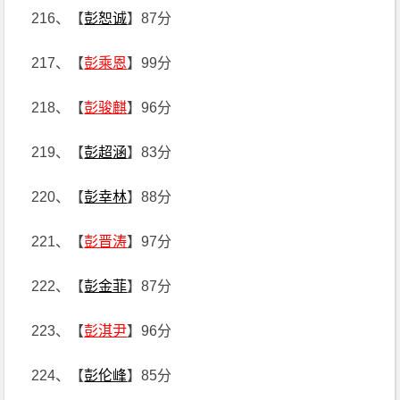
216、【
彭恕诚
】87分
217、【
彭乘恩
】99分
218、【
彭骏麒
】96分
219、【
彭超涵
】83分
220、【
彭幸林
】88分
221、【
彭晋涛
】97分
222、【
彭金菲
】87分
223、【
彭淇尹
】96分
224、【
彭伦峰
】85分