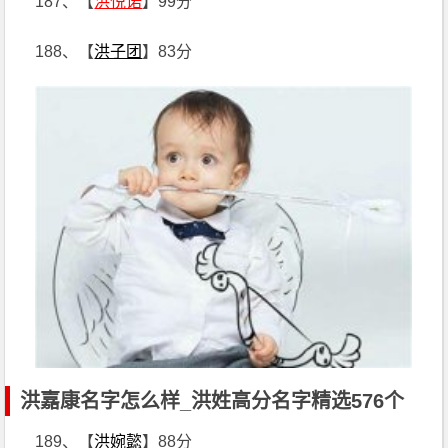
187、【
洪悦诺
】99分
188、【
洪子团
】83分
洪嘉康名字怎么样_洪姓高分名字精选576个
189、【
洪婉懿
】88分