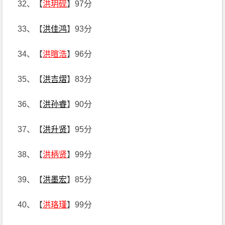
32、【
洪玥砚
】97分
33、【
洪佳鸿
】93分
34、【
洪暄浩
】96分
35、【
洪吉熠
】83分
36、【
洪孙睿
】90分
37、【
洪升贤
】95分
38、【
洪柄贤
】99分
39、【
洪墨宏
】85分
40、【
洪珞瑾
】99分