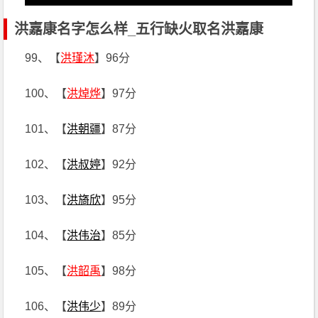
洪嘉康名字怎么样_五行缺火取名洪嘉康
99、【
洪瑾沐
】96分
100、【
洪焯烨
】97分
101、【
洪朝疆
】87分
102、【
洪叔婷
】92分
103、【
洪旖欣
】95分
104、【
洪伟治
】85分
105、【
洪韶禹
】98分
106、【
洪伟少
】89分