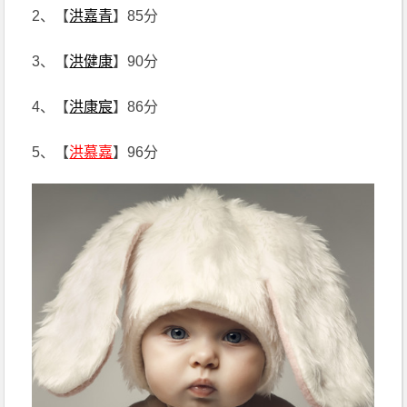
2、【
洪嘉青
】85分
3、【
洪健康
】90分
4、【
洪康宸
】86分
5、【
洪慕嘉
】96分