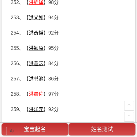
252、【
洪韬译
】98分
253、【
洪义如
】94分
254、【
洪奇韬
】92分
255、【
洪颖原
】95分
256、【
洪鑫沄
】84分
257、【
洪书池
】86分
258、【
洪晨佐
】97分
259、【
洪洋元
】92分
260、【
洪晗雨
】95分
宝宝起名
姓名测试
A+