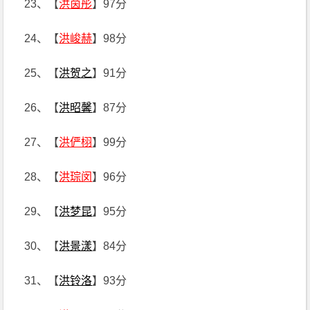
23、【
洪茵彤
】97分
24、【
洪峻赫
】98分
25、【
洪贺之
】91分
26、【
洪昭馨
】87分
27、【
洪俨栩
】99分
28、【
洪琮闵
】96分
29、【
洪梦昆
】95分
30、【
洪景漾
】84分
31、【
洪铃洛
】93分