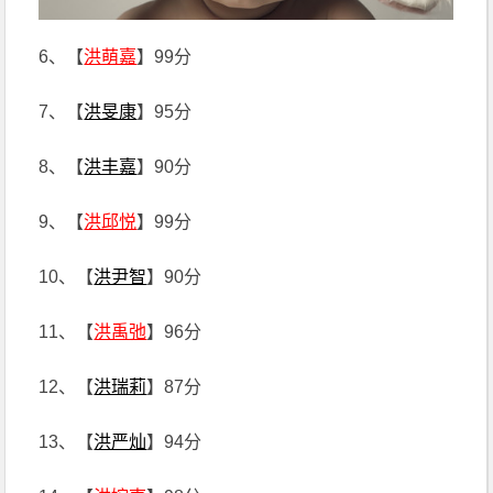
6、【
洪萌嘉
】99分
7、【
洪旻康
】95分
8、【
洪丰嘉
】90分
9、【
洪邱悦
】99分
10、【
洪尹智
】90分
11、【
洪禹弛
】96分
12、【
洪瑞莉
】87分
13、【
洪严灿
】94分