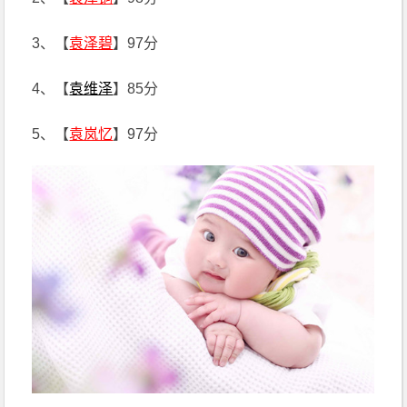
3、【
袁泽碧
】97分
4、【
袁维泽
】85分
5、【
袁岚忆
】97分