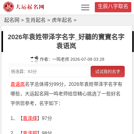
生辰八字取名
起名网
>
生肖起名
>
虎年起名
>
2026年袁姓带泽字名字_好聽的寶寶名字
袁语岚
作者：一鸣老师 2026-07-08 03:28
试试我的名字
袁语岚
名字总体得分99分，2026年袁姓带泽字名字有
哪些，大运起名网一鸣老师给您精心挑选了一些好名
字供您参考，名字如下：
1、【
袁泽绎
】97分
2、【
袁泽铜
】98分