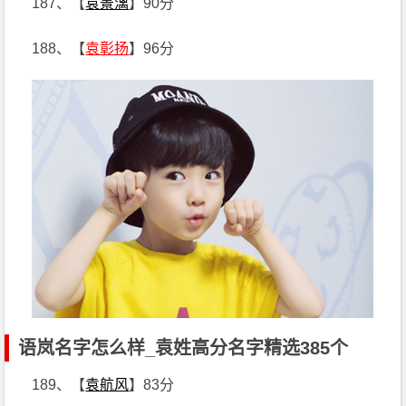
187、【
袁景漓
】90分
188、【
袁彰扬
】96分
语岚名字怎么样_袁姓高分名字精选385个
189、【
袁航风
】83分