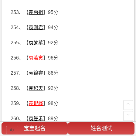
253、【
袁启祖
】95分
254、【
袁则君
】94分
255、【
袁梦苹
】92分
256、【
袁若寅
】96分
257、【
袁锦睿
】86分
258、【
袁积天
】92分
259、【
袁琨骅
】98分
260、【
袁曼禾
】89分
宝宝起名
姓名测试
A+
261、【
袁昊东
】88分