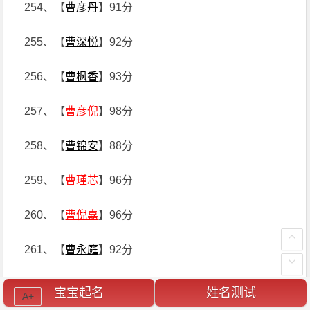
254、【
曹彦丹
】91分
255、【
曹深悦
】92分
256、【
曹枫香
】93分
257、【
曹彦倪
】98分
258、【
曹锦安
】88分
259、【
曹瑾芯
】96分
260、【
曹倪嘉
】96分
261、【
曹永庭
】92分
262、【
曹可钥
】95分
宝宝起名
姓名测试
A+