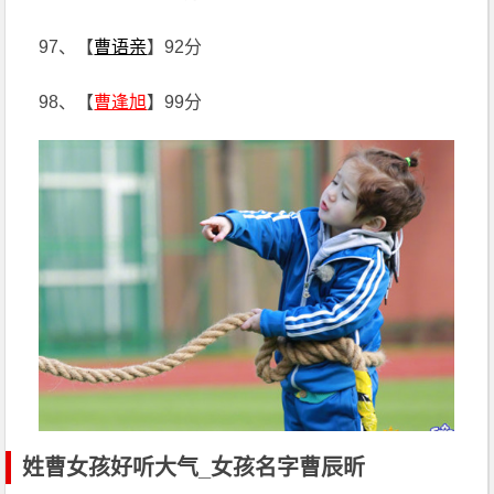
97、【
曹语亲
】92分
98、【
曹逢旭
】99分
姓曹女孩好听大气_女孩名字曹辰昕