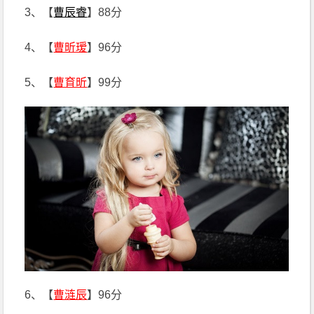
3、【
曹辰睿
】88分
4、【
曹昕瑷
】96分
5、【
曹育昕
】99分
6、【
曹涟辰
】96分