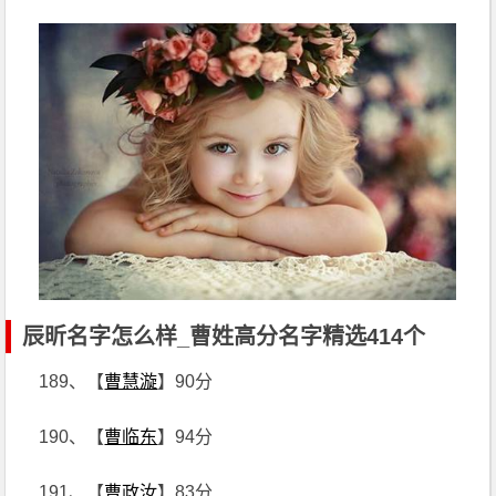
辰昕名字怎么样_曹姓高分名字精选414个
189、【
曹慧漩
】90分
190、【
曹临东
】94分
191、【
曹政汝
】83分