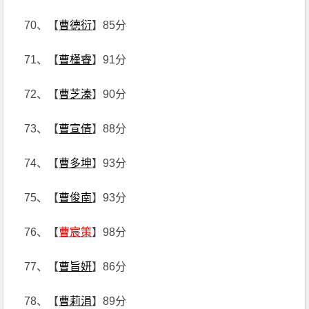
70、【
曹德衍
】85分
71、【
曹槿睿
】91分
72、【
曹芝溱
】90分
73、【
曹宣倩
】88分
74、【
曹多坤
】93分
75、【
曹俊南
】93分
76、【
曹宸策
】98分
77、【
曹旨妍
】86分
78、【
曹莉涓
】89分