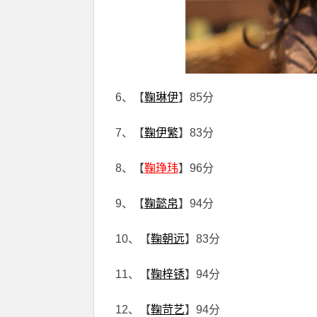
6、【
鞠琳伊
】85分
7、【
鞠伊繁
】83分
8、【
鞠琤玮
】96分
9、【
鞠懿帛
】94分
10、【
鞠朝远
】83分
11、【
鞠梓锈
】94分
12、【
鞠苛艺
】94分