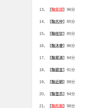
13、【
鞠奕颂
】96分
14、【
鞠志仲
】85分
15、【
鞠桂钦
】85分
16、【
鞠沐睿
】86分
17、【
鞠翠清
】94分
18、【
鞠碧宣
】91分
19、【
鞠近朝
】88分
20、【
鞠雪苏
】94分
21、【
鞠彤靓
】98分