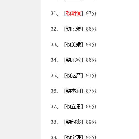
31、【
鞠玥憬
】97分
32、【
鞠民煜
】86分
33、【
鞠英娥
】94分
34、【
鞠乐敏
】86分
35、【
鞠达严
】91分
36、【
鞠杰润
】87分
37、【
鞠宣恩
】88分
38、【
鞠韶鑫
】89分
39、【
鞠宇珉
】93分