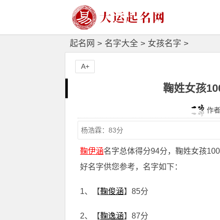
起名网
>
名字大全
>
女孩名字
>
A+
鞠姓女孩1
作者：
鞠伊涵
名字总体得分94分，鞠姓女孩1
好名字供您参考，名字如下：
1、【
鞠俊涵
】85分
2、【
鞠逸涵
】87分