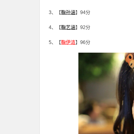
3、【
鞠孙涵
】94分
4、【
鞠艺涵
】92分
5、【
鞠伊涟
】96分