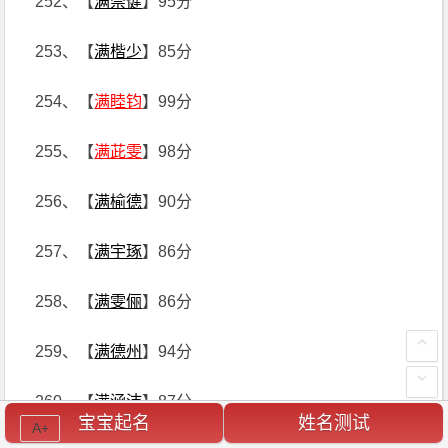
252、【
满崇健
】95分
253、【
满楷少
】85分
254、【
满睦钧
】99分
255、【
满茈雯
】98分
256、【
满榆德
】90分
257、【
满宇琢
】86分
258、【
满雯俪
】86分
259、【
满德州
】94分
260、【
满涵沛
】87分
宝宝起名
姓名测试
A+