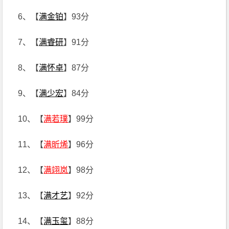
6、【
满金铂
】93分
7、【
满睿研
】91分
8、【
满怀卓
】87分
9、【
满少宏
】84分
10、【
满若璞
】99分
11、【
满昕烯
】96分
12、【
满翊岚
】98分
13、【
满才艺
】92分
14、【
满玉玺
】88分