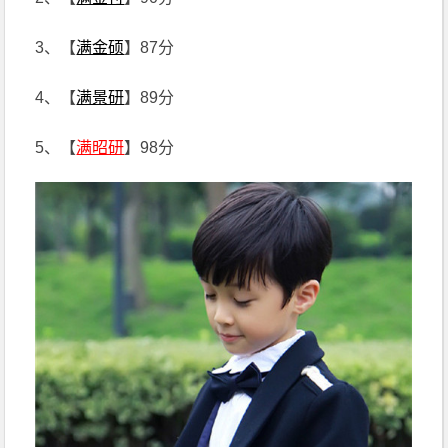
3、【
满金硕
】87分
4、【
满景研
】89分
5、【
满昭研
】98分