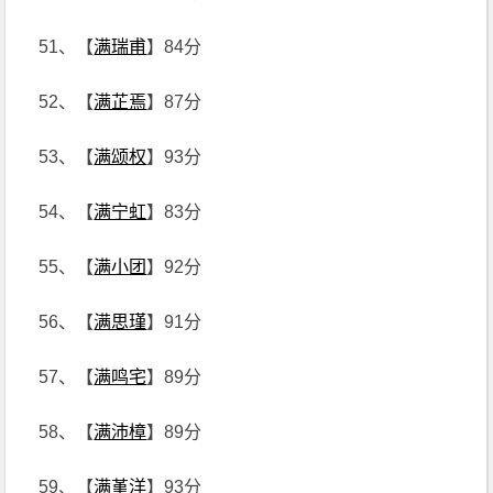
51、【
满瑞甫
】84分
52、【
满芷焉
】87分
53、【
满颂权
】93分
54、【
满宁虹
】83分
55、【
满小团
】92分
56、【
满思瑾
】91分
57、【
满鸣宅
】89分
58、【
满沛樟
】89分
59、【
满堇洋
】93分