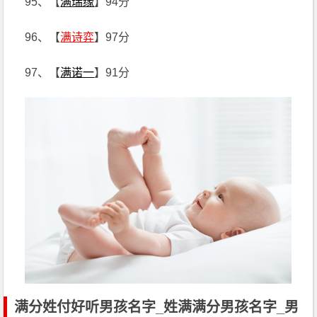
95、【
满瑞缘
】94分
96、【
满诗弈
】97分
97、【
满诺一
】91分
满分姓付好听男孩名字_姓满满分男孩名字_男