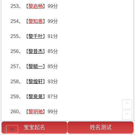
253、【
黎启畅
】99分
254、【
黎知恩
】99分
255、【
黎千叶
】91分
256、【
黎昔杰
】85分
257、【
黎毓一
】85分
258、【
黎煌轩
】93分
259、【
黎泉景
】87分
260、【
黎玥驰
】99分
261、【
黎锴钰
】91分
宝宝起名
姓名测试
A+