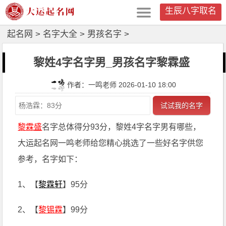
生辰八字取名
起名网
>
名字大全
>
男孩名字
>
黎姓4字名字男_男孩名字黎霖盛
作者：一鸣老师 2026-01-10 18:00
试试我的名字
黎霖盛
名字总体得分93分，黎姓4字名字男有哪些，
大运起名网一鸣老师给您精心挑选了一些好名字供您
参考，名字如下：
1、【
黎霖轩
】95分
2、【
黎锡霖
】99分