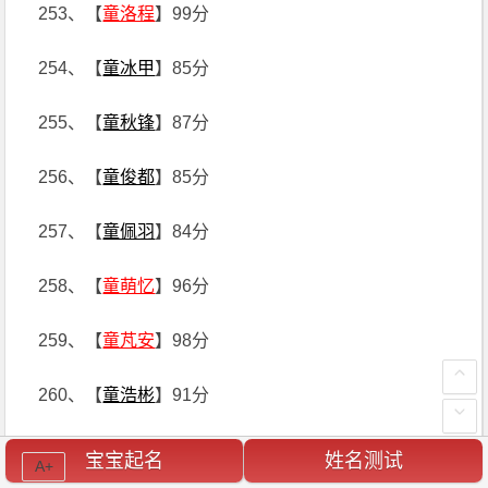
253、【
童洛程
】99分
254、【
童冰甲
】85分
255、【
童秋锋
】87分
256、【
童俊都
】85分
257、【
童佩羽
】84分
258、【
童萌忆
】96分
259、【
童芃安
】98分
260、【
童浩彬
】91分
261、【
童远朴
】94分
宝宝起名
姓名测试
A+