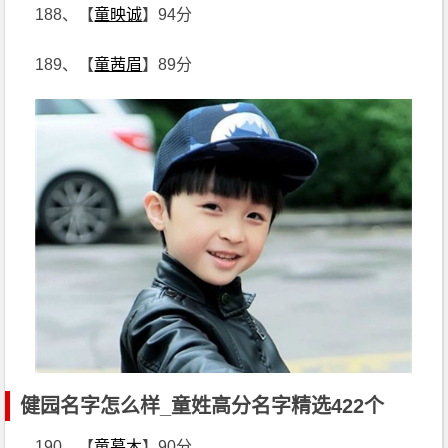
188、【
童映诚
】94分
189、【
童茜眉
】89分
健园名字怎么样_童姓高分名字精选422个
190、【
童暮木
】90分