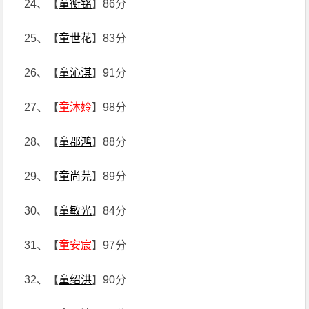
24、【
童衡铭
】86分
25、【
童世花
】83分
26、【
童沁淇
】91分
27、【
童沐姈
】98分
28、【
童郡鸿
】88分
29、【
童尚芫
】89分
30、【
童敏光
】84分
31、【
童安宸
】97分
32、【
童绍洪
】90分