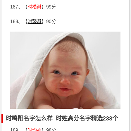
187、【
时楷淋
】99分
188、【
时懿凝
】90分
时鸣阳名字怎么样_时姓高分名字精选233个
189、【
时均亦
】98分