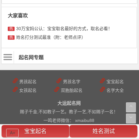
大家喜欢
30万宝妈公认：宝宝取名最好的方式，取名必看！
热
姓名打分测试最准（附：老师点评）
热
起名网专题
男孩起名
男孩名字
宝宝起名
女孩起名
双胞胎起名
名字大全
大运起名网
赐子千金,不如教子一艺。教子一艺,不如赐子一名！
一鸣老师微信： xmaibu88
宝宝起名
姓名测试
A+
© 2019-2050 www.t61.net 大运起名网 版权所有