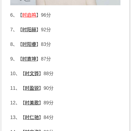
6、【
时启鸣
】96分
7、【
时阳赫
】92分
8、【
时阳睿
】83分
9、【
时寄坤
】87分
10、【
时文铧
】88分
11、【
时盈锐
】90分
12、【
时美歌
】89分
13、【
时仁驰
】84分