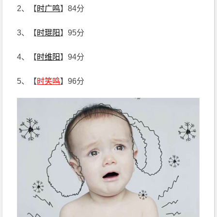
2、【
时广鸣
】84分
3、【
时琨阳
】95分
4、【
时维阳
】94分
5、【
时笑鸣
】96分