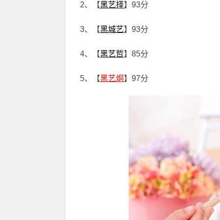
2、【
黑艺择
】93分
3、【
黑城艺
】93分
4、【
黑艺哲
】85分
5、【
黑艺烔
】97分