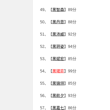
49、【
黑智森
】89分
50、【
黑丹思
】88分
51、【
黑沛威
】92分
52、【
黑玥姿
】94分
53、【
黑斌宏
】85分
54、【
黑珺弈
】99分
55、【
黑锦翎
】85分
56、【
黑航夕
】93分
57、【
黑嘉七
】86分