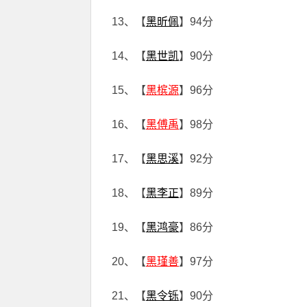
13、【
黑昕佩
】94分
14、【
黑世凯
】90分
15、【
黑槟源
】96分
16、【
黑傅禹
】98分
17、【
黑思溪
】92分
18、【
黑李正
】89分
19、【
黑鸿豪
】86分
20、【
黑瑾善
】97分
21、【
黑令铄
】90分