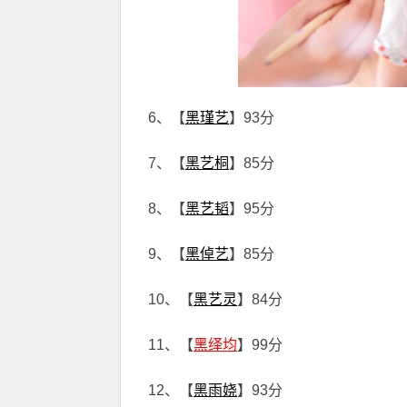
6、【
黑瑾艺
】93分
7、【
黑艺桐
】85分
8、【
黑艺韬
】95分
9、【
黑倬艺
】85分
10、【
黑艺灵
】84分
11、【
黑绎均
】99分
12、【
黑雨娆
】93分