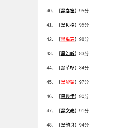
40、【
黑春笛
】95分
41、【
黑贝格
】95分
42、【
黑禹宸
】98分
43、【
黑治昕
】83分
44、【
黑芊畅
】84分
45、【
黑澄微
】97分
46、【
黑俊伊
】90分
47、【
黑文泰
】91分
48、【
黑韵良
】94分