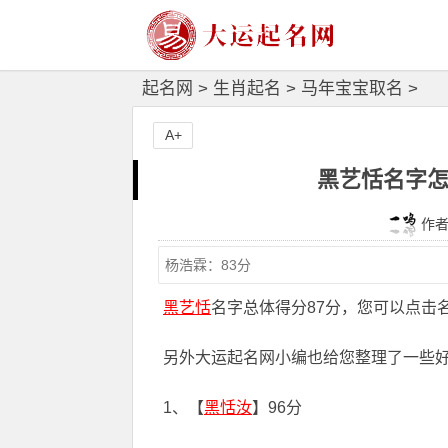
起名网
>
生肖起名
>
马年宝宝取名
>
A+
黑艺恬名字怎
作者：
黑艺恬
名字总体得分87分，您可以点击
另外大运起名网小编也给您整理了一些
1、【
黑恬汝
】96分