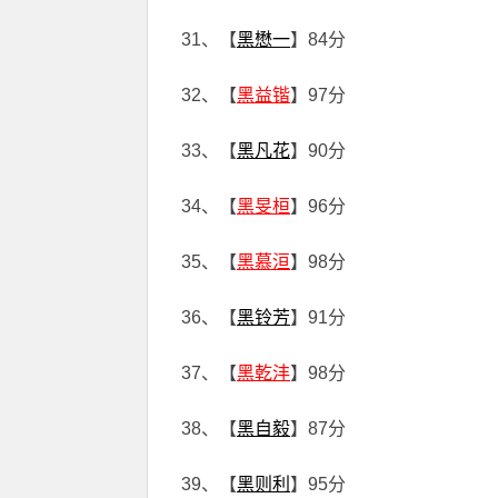
31、【
黑懋一
】84分
32、【
黑益锴
】97分
33、【
黑凡花
】90分
34、【
黑旻桓
】96分
35、【
黑慕洹
】98分
36、【
黑铃芳
】91分
37、【
黑乾沣
】98分
38、【
黑自毅
】87分
39、【
黑则利
】95分