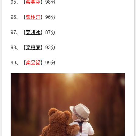
95、【
栾奕菀
】98分
96、【
栾栩汀
】96分
97、【
栾凯冰
】87分
98、【
栾榕梦
】93分
99、【
栾旻锡
】99分