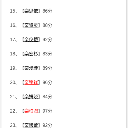
15、【
栾思依
】86分
16、【
栾资灵
】88分
17、【
栾仪恺
】92分
18、【
栾宏杉
】83分
19、【
栾漫璇
】89分
20、【
栾铭祥
】96分
21、【
栾妍晓
】84分
22、【
栾柏煦
】97分
23、【
栾曦蕾
】92分