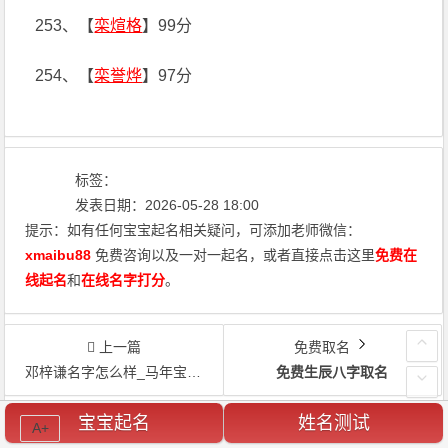
253、【
栾煊格
】99分
254、【
栾誉烨
】97分
标签：
发表日期：2026-05-28 18:00
提示：如有任何宝宝起名相关疑问，可添加老师微信：
xmaibu88
免费咨询以及一对一起名，或者直接点击这里
免费在
线起名
和
在线名字打分
。
上一篇
免费取名
邓梓谦名字怎么样_马年宝宝取名邓梓谦
免费生辰八字取名
宝宝起名
姓名测试
宝宝起名
A+