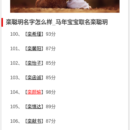
栾聪玥名字怎么样_马年宝宝取名栾聪玥
100、【
栾希瑾
】93分
101、【
栾馨阳
】87分
102、【
栾怡子
】85分
103、【
栾函诚
】85分
104、【
栾颜瑜
】98分
105、【
栾慎达
】89分
106、【
栾献书
】87分