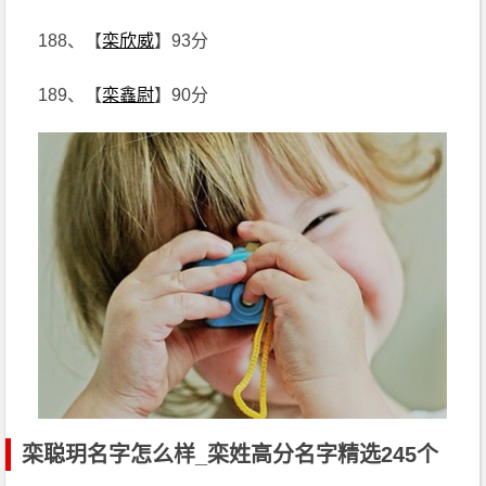
188、【
栾欣威
】93分
189、【
栾鑫尉
】90分
栾聪玥名字怎么样_栾姓高分名字精选245个