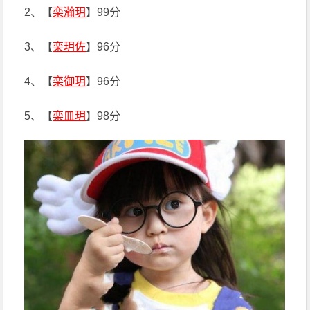
2、【
栾瀚玥
】99分
3、【
栾玥佐
】96分
4、【
栾御玥
】96分
5、【
栾皿玥
】98分