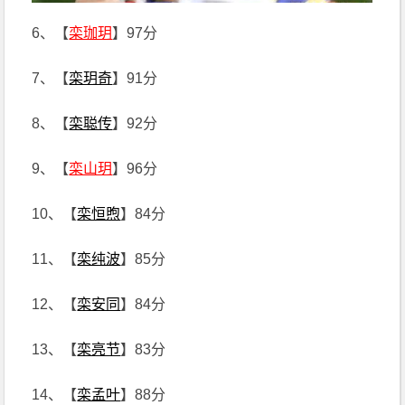
6、【
栾珈玥
】97分
7、【
栾玥奇
】91分
8、【
栾聪传
】92分
9、【
栾山玥
】96分
10、【
栾恒煦
】84分
11、【
栾纯波
】85分
12、【
栾安同
】84分
13、【
栾亮节
】83分
14、【
栾孟叶
】88分