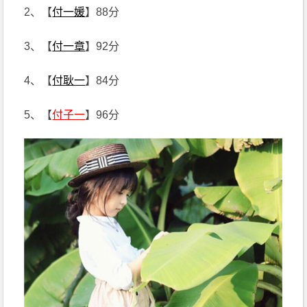
2、【
付一媛
】88分
3、【
付一章
】92分
4、【
付耿一
】84分
5、【
付子一
】96分