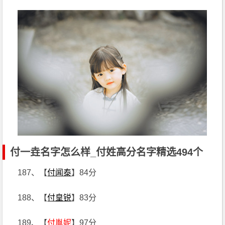
付一垚名字怎么样_付姓高分名字精选494个
187、【
付闻泰
】84分
188、【
付皇锐
】83分
189、【
付胤妮
】97分