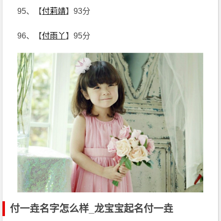
95、【
付莉靖
】93分
96、【
付雨丫
】95分
付一垚名字怎么样_龙宝宝起名付一垚