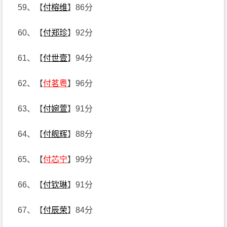
59、【
付榕维
】86分
60、【
付郑珍
】92分
61、【
付世壹
】94分
62、【
付茗粤
】96分
63、【
付婉萱
】91分
64、【
付舰辉
】88分
65、【
付芯宁
】99分
66、【
付钦琳
】91分
67、【
付辰荣
】84分