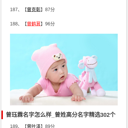
187、【
曾克彰
】87分
188、【
曾鹤萁
】96分
曾珏霖名字怎么样_曾姓高分名字精选302个
189、【
曾叶泽
】89分