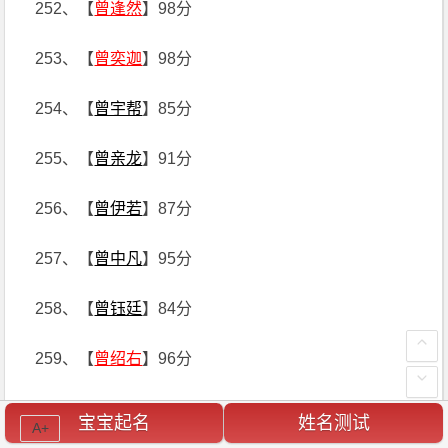
252、【
曾逢然
】98分
253、【
曾奕迦
】98分
254、【
曾宇帮
】85分
255、【
曾亲龙
】91分
256、【
曾伊若
】87分
257、【
曾中凡
】95分
258、【
曾钰廷
】84分
259、【
曾绍右
】96分
260、【
曾纯瑞
】83分
宝宝起名
姓名测试
A+