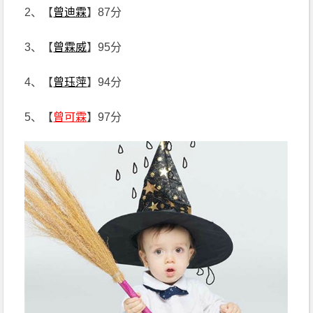
2、【
曾迪霖
】87分
3、【
曾霖威
】95分
4、【
曾珏萍
】94分
5、【
曾可霖
】97分