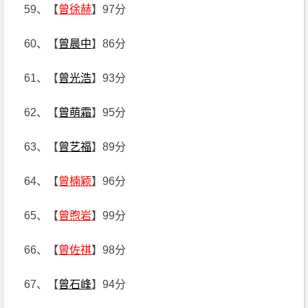
59、【
曾徐赫
】97分
60、【
曾晨中
】86分
61、【
曾光浩
】93分
62、【
曾萌霜
】95分
63、【
曾艺福
】89分
64、【
曾楠颖
】96分
65、【
曾煦岩
】99分
66、【
曾佐祺
】98分
67、【
曾石峰
】94分