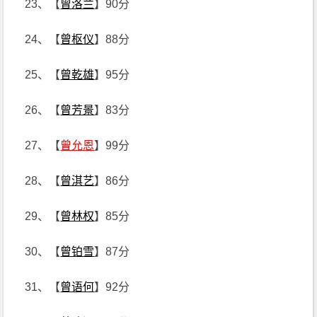
23、【
曾洛兰
】90分
24、【
曾枢仪
】88分
25、【
曾乾雄
】95分
26、【
曾芳景
】83分
27、【
曾允恩
】99分
28、【
曾淇艺
】86分
29、【
曾林权
】85分
30、【
曾铂雪
】87分
31、【
曾语何
】92分