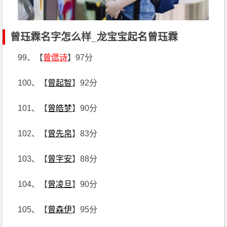
曾珏霖名字怎么样_龙宝宝起名曾珏霖
99、【
曾偲诗
】97分
100、【
曾起智
】92分
101、【
曾皓梦
】90分
102、【
曾先帛
】83分
103、【
曾字安
】88分
104、【
曾凌旦
】90分
105、【
曾森伊
】95分