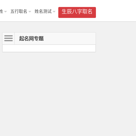
姓
五行取名
姓名测试
生辰八字取名
起名网专题