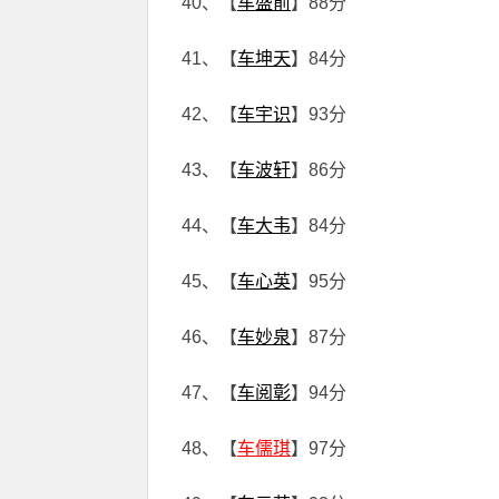
40、【
车盛前
】88分
41、【
车坤天
】84分
42、【
车宇识
】93分
43、【
车波轩
】86分
44、【
车大韦
】84分
45、【
车心英
】95分
46、【
车妙泉
】87分
47、【
车阅彰
】94分
48、【
车儒琪
】97分