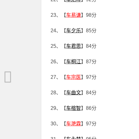
23、【
车易谦
】98分
24、【
车夕乐
】85分
25、【
车君思
】84分
26、【
车桐江
】87分
27、【
车宗医
】97分
28、【
车曲文
】84分
29、【
车楦智
】86分
30、【
车滟霖
】97分