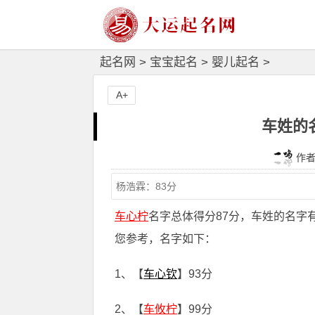
起名网
>
宝宝起名
>
婴儿起名
>
A+
车姓的
作者：
车心柠
名字总体得分87分，车姓的名字
您参考，名字如下：
1、【
车心钦
】93分
2、【
车攸柠
】99分