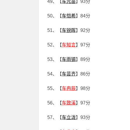
49、【
车元苗
】93分
50、【
车恺希
】84分
51、【
车锐晖
】92分
52、【
车知言
】97分
53、【
车雨锡
】89分
54、【
车芸齐
】86分
55、【
车冉辰
】98分
56、【
车致溪
】97分
57、【
车立泷
】93分