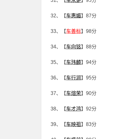
31、【
车永楚
】95分
32、【
车惠媚
】87分
33、【
车善标
】98分
34、【
车向铭
】88分
35、【
车玮麟
】94分
36、【
车行润
】95分
37、【
车煊荣
】90分
38、【
车才鸿
】92分
39、【
车映祖
】83分