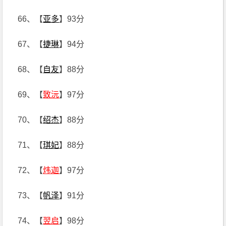
66、【
亚多
】93分
67、【
捷琳
】94分
68、【
自友
】88分
69、【
致沅
】97分
70、【
绍杰
】88分
71、【
琪妃
】88分
72、【
炜迦
】97分
73、【
帆泽
】91分
74、【
翌启
】98分