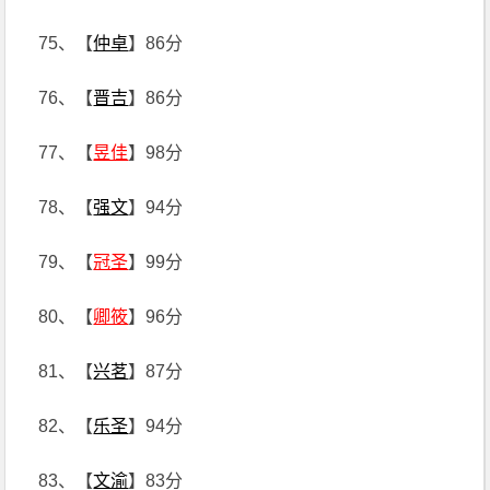
75、【
仲卓
】86分
76、【
晋吉
】86分
77、【
昱佳
】98分
78、【
强文
】94分
79、【
冠圣
】99分
80、【
卿筱
】96分
81、【
兴茗
】87分
82、【
乐圣
】94分
83、【
文渝
】83分