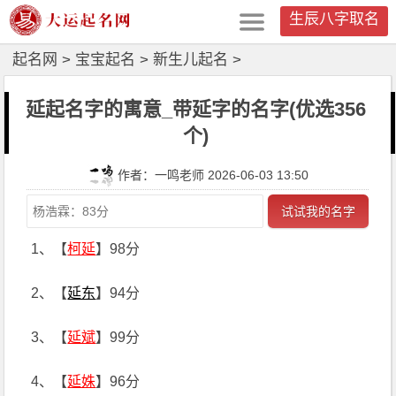
生辰八字取名
起名网
>
宝宝起名
>
新生儿起名
>
延起名字的寓意_带延字的名字(优选356
个)
作者：一鸣老师 2026-06-03 13:50
试试我的名字
1、【
柯延
】98分
2、【
延东
】94分
3、【
延斌
】99分
4、【
延姝
】96分