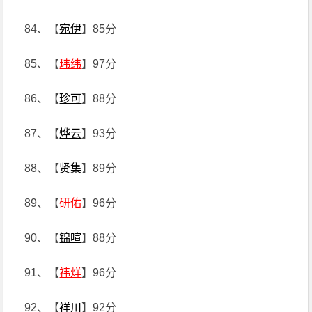
84、【
宛伊
】85分
85、【
玮纬
】97分
86、【
珍可
】88分
87、【
烨云
】93分
88、【
贤集
】89分
89、【
研佑
】96分
90、【
锦喧
】88分
91、【
祎烊
】96分
92、【
祥川
】92分