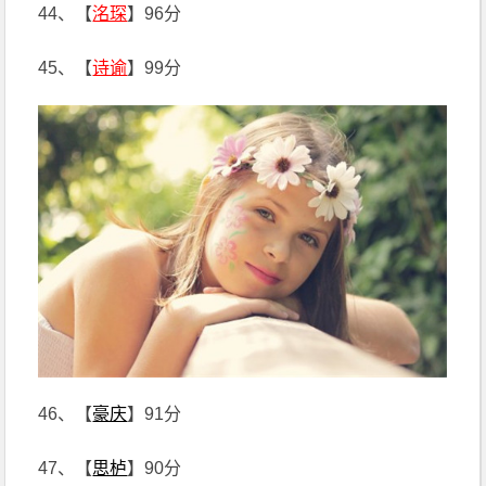
44、【
洺琛
】96分
45、【
诗谕
】99分
46、【
豪庆
】91分
47、【
思栌
】90分