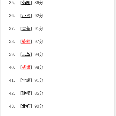
35、【
菊圆
】86分
36、【
小沙
】92分
37、【
星荃
】91分
38、【
筱翎
】97分
39、【
志革
】94分
40、【
彧斌
】98分
41、【
宝竣
】91分
42、【
建樱
】85分
43、【
北铄
】90分