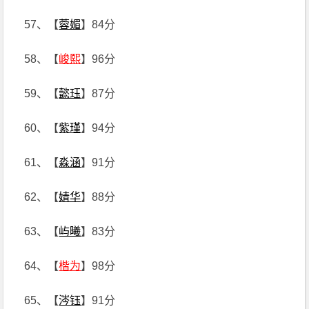
57、【
蓉媚
】84分
58、【
峻熙
】96分
59、【
懿珏
】87分
60、【
紫瑾
】94分
61、【
淼涵
】91分
62、【
婧华
】88分
63、【
屿曦
】83分
64、【
楷为
】98分
65、【
涔钰
】91分