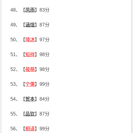
48、【
凤雨
】83分
49、【
涵煊
】87分
50、【
璋沐
】97分
51、【
知祥
】98分
52、【
莜萌
】98分
53、【
宁儒
】99分
54、【
贺本
】84分
55、【
品钦
】87分
56、【
桐译
】99分