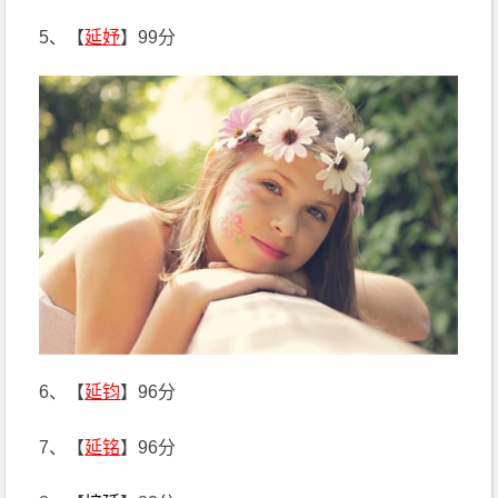
5、【
延妤
】99分
6、【
延钧
】96分
7、【
延铭
】96分