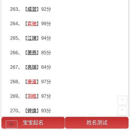
263、【
成翌
】92分
264、【
弈驰
】99分
265、【
江璟
】94分
266、【
萧燕
】85分
267、【
亮瑞
】84分
268、【
庚道
】97分
269、【
羽皓
】97分
270、【
婷焕
】93分
宝宝起名
姓名测试
A+
271、【
炜廷
】96分