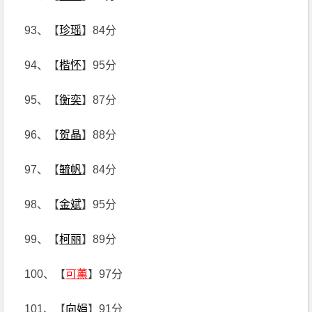
93、【
珍瑶
】84分
94、【
楷怀
】95分
95、【
衡奕
】87分
96、【
贺晶
】88分
97、【
毓帆
】84分
98、【
金斌
】95分
99、【
柯丽
】89分
100、【
可薰
】97分
101、【
向娟
】91分