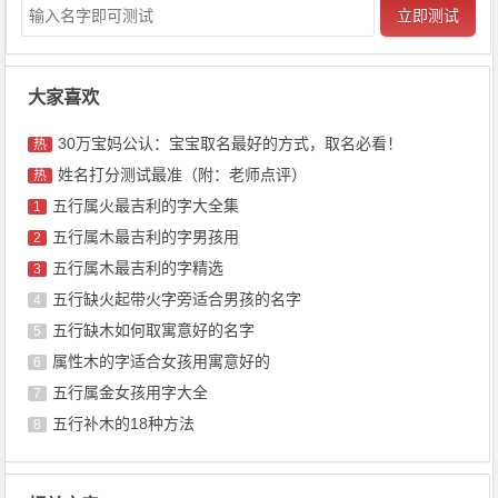
立即测试
大家喜欢
30万宝妈公认：宝宝取名最好的方式，取名必看！
热
姓名打分测试最准（附：老师点评）
热
五行属火最吉利的字大全集
1
五行属木最吉利的字男孩用
2
五行属木最吉利的字精选
3
五行缺火起带火字旁适合男孩的名字
4
五行缺木如何取寓意好的名字
5
属性木的字适合女孩用寓意好的
6
五行属金女孩用字大全
7
五行补木的18种方法
8