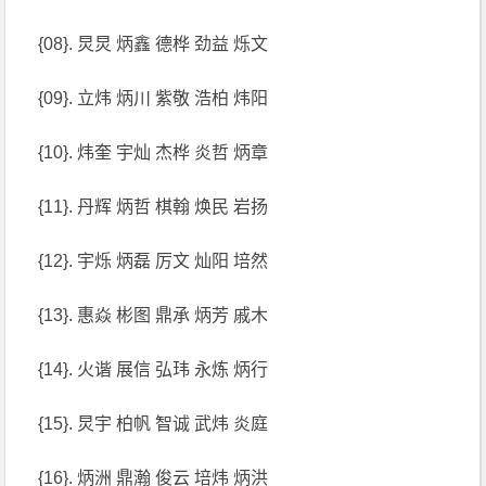
{08}. 炅炅 炳鑫 德桦 劲益 烁文
{09}. 立炜 炳川 紫敬 浩柏 炜阳
{10}. 炜奎 宇灿 杰桦 炎哲 炳章
{11}. 丹辉 炳哲 棋翰 焕民 岩扬
{12}. 宇烁 炳磊 厉文 灿阳 培然
{13}. 惠焱 彬图 鼎承 炳芳 戚木
{14}. 火谐 展信 弘玮 永炼 炳行
{15}. 炅宇 柏帆 智诚 武炜 炎庭
{16}. 炳洲 鼎瀚 俊云 培炜 炳洪