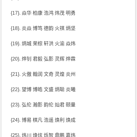
{17}. 焱华 柏康 浩鸿 炜茂 明勇
{18}. 炎焱 博笃 德韵 火祺 炳坚
{19}. 炳城 荣棕 轩洪 火渝 焱炜
{20}. 烨钊 君毅 弘影 灵辉 烨霖
{21}. 火傲 翰润 文奇 灵煌 炎州
{22}. 望博 博皓 文盛 炳聪 炎曦
{23}. 弘伦 瀚影 韵伦 灿君 颐量
{24}. 博易 棋凡 浩遥 焕利 焕成
{25}. 炜川 焕炫 烁智 鼎鹏 嘉炜