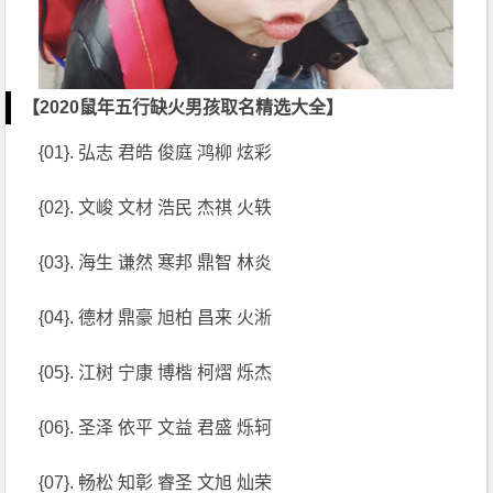
【2020鼠年五行缺火男孩取名精选大全】
{01}. 弘志 君皓 俊庭 鸿柳 炫彩
{02}. 文峻 文材 浩民 杰祺 火轶
{03}. 海生 谦然 寒邦 鼎智 林炎
{04}. 德材 鼎豪 旭柏 昌来 火淅
{05}. 江树 宁康 博楷 柯熠 烁杰
{06}. 圣泽 依平 文益 君盛 烁轲
{07}. 畅松 知彰 睿圣 文旭 灿荣