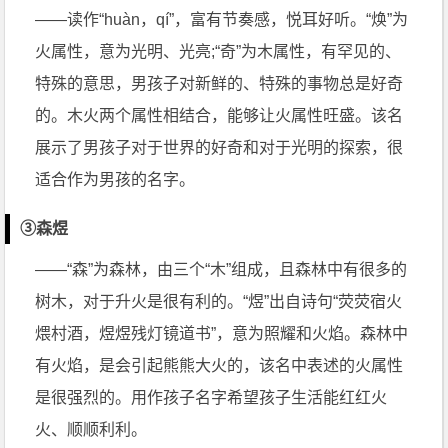
——读作“huàn，qí”，富有节奏感，悦耳好听。“焕”为
火属性，意为光明、光亮;“奇”为木属性，有罕见的、
特殊的意思，男孩子对新鲜的、特殊的事物总是好奇
的。木火两个属性相结合，能够让火属性旺盛。该名
展示了男孩子对于世界的好奇和对于光明的探索，很
适合作为男孩的名字。
③森煜
——“森”为森林，由三个“木”组成，且森林中有很多的
树木，对于升火是很有利的。“煜”出自诗句“荧荧宿火
煨村酒，煜煜残灯镜道书”，意为照耀和火焰。森林中
有火焰，是会引起熊熊大火的，该名中表述的火属性
是很强烈的。用作孩子名字希望孩子生活能红红火
火、顺顺利利。