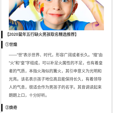
【2020鼠年五行缺火男孩取名精选推荐】
①世煌
——“世”表示世界、时代，形容广阔或者长久。“煌”由
“火”和“皇”字组成，可以补足火属性的不足，也有着皇
者的气质，本指火海似的篝火，其引申意义为光明和
光亮。该名表示孩子地位高且能保持长久，有着领导
人的气息，很适合作为男孩子的名字。其音调读起来
朗朗上口，十分好听。
②焕奇