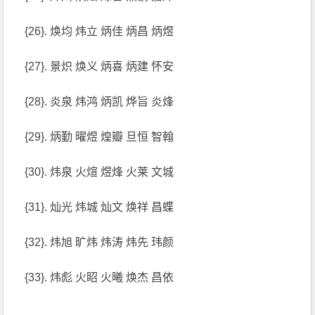
{26}. 焕均 炜立 炳佳 炳昌 炳煜
{27}. 景炽 焕义 炳喜 炳建 怀安
{28}. 炎泉 炜鸿 炳凯 烨旨 炎烽
{29}. 炳勤 曜煜 煌瓣 旦恒 智翰
{30}. 炜泉 火煊 煜烽 火莱 文城
{31}. 灿光 炜城 灿文 焕祥 昌蝶
{32}. 炜旭 旷炜 炜涛 炜先 玮颜
{33}. 炜彪 火眧 火曦 焕杰 昌依