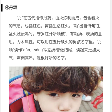
④丹颂
——“丹”在古代指作丹药，由火炼制而成，包含着火
的气息，也指红色，寓指生活红火。“颂”出自诗句“生
盆火烈轰鸣竹，守岁筳开听颂椒”，有颂扬、表扬的意
思，为木属性，可以用在五行缺火的男孩名字里。“丹
颂”读作“dān，sòng”以后鼻音做结尾，读起来更加大
气、声调高昂，是很好听的名字。