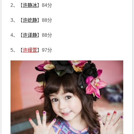
2、【
许静冰
】84分
3、【
许屹静
】88分
4、【
许译静
】88分
5、【
许缦萱
】97分