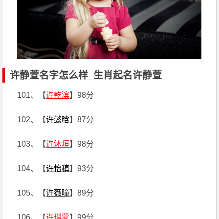
许静萱名字怎么样_生肖起名许静萱
101、【
许乾滨
】98分
102、【
许懿晗
】87分
103、【
许沐垣
】98分
104、【
许怡稹
】93分
105、【
许薇曈
】89分
106、【
许琪蒙
】99分