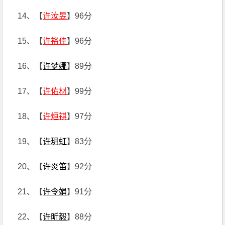
14、【
许汝昱
】96分
15、【
许裕佳
】96分
16、【
许梦娜
】89分
17、【
许佑材
】99分
18、【
许烜祺
】97分
19、【
许玥虹
】83分
20、【
许炎笛
】92分
21、【
许令娟
】91分
22、【
许昕毅
】88分