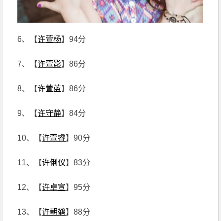
6、【
许萱杨
】94分
7、【
许萱影
】86分
8、【
许萱蓝
】86分
9、【
许守静
】84分
10、【
许萱睿
】90分
11、【
许俐仪
】83分
12、【
许卓宣
】95分
13、【
许朝鹤
】88分