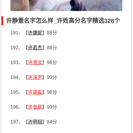
许静萱名字怎么样_许姓高分名字精选328个
191、【
许康妮
】88分
192、【
许若杰
】88分
193、【
许贤汝
】96分
194、【
许涞尹
】99分
195、【
许诺玺
】96分
196、【
许垒辰
】99分
197、【
许明栩
】84分