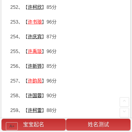
252、【
许柯欣
】85分
253、【
许书琅
】96分
254、【
许庆宾
】87分
255、【
许禹琰
】96分
256、【
许新铧
】85分
257、【
许韵苑
】96分
258、【
许国蓉
】90分
259、【
许柯雷
】88分
宝宝起名
姓名测试
260、【
许霜潇
】87分
A+