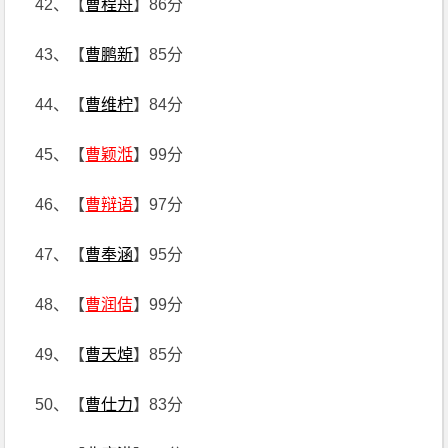
42、【
曹程舟
】86分
43、【
曹鹏新
】85分
44、【
曹维柠
】84分
45、【
曹颖湉
】99分
46、【
曹辩语
】97分
47、【
曹奉涵
】95分
48、【
曹润佶
】99分
49、【
曹天焯
】85分
50、【
曹仕力
】83分