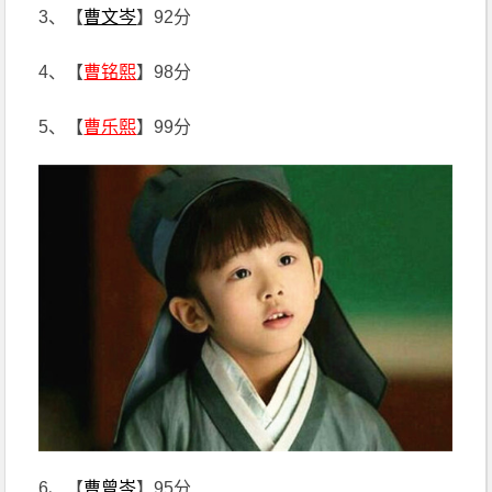
3、【
曹文岑
】92分
4、【
曹铭熙
】98分
5、【
曹乐熙
】99分
6、【
曹曾岑
】95分