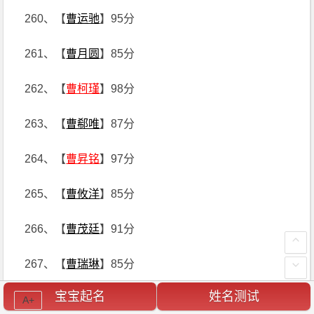
260、【
曹运驰
】95分
261、【
曹月圆
】85分
262、【
曹柯瑾
】98分
263、【
曹郗唯
】87分
264、【
曹昇铭
】97分
265、【
曹攸洋
】85分
266、【
曹茂廷
】91分
267、【
曹瑞琳
】85分
宝宝起名
姓名测试
268、【
曹祯庚
】96分
A+