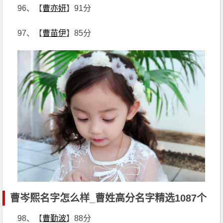
96、【
曹亦妍
】91分
97、【
曹苗伊
】85分
曹岑熙名字怎么样_曹姓高分名字精选1087个
98、【
曹勤波
】88分