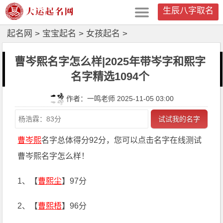
生辰八字取名
起名网
>
宝宝起名
>
女孩起名
>
曹岑熙名字怎么样|2025年带岑字和熙字
名字精选1094个
作者：一鸣老师 2025-11-05 03:00
试试我的名字
曹岑熙
名字总体得分92分，您可以点击名字在线测试
曹岑熙名字怎么样！
1、【
曹熙尘
】97分
2、【
曹熙梧
】96分