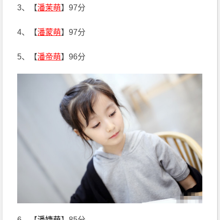
3、【
潘茉萌
】97分
4、【
潘蒙萌
】97分
5、【
潘帝萌
】96分
6、【
潘婕萌
】85分