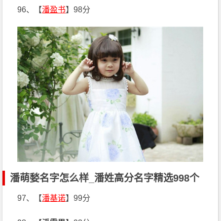
96、【
潘盈书
】98分
潘萌媝名字怎么样_潘姓高分名字精选998个
97、【
潘基诺
】99分