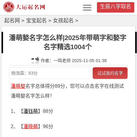
生辰八字取名
起名网
>
宝宝起名
>
女孩起名
>
潘萌媝名字怎么样|2025年带萌字和媝字
名字精选1004个
作者：一鸣老师 2025-11-05 01:38
试试我的名字
潘萌媝
名字总体得分89分，您可以点击名字在线测试
潘萌媝名字怎么样！
1、【
潘钰萌
】88分
2、【
潘晓萌
】96分