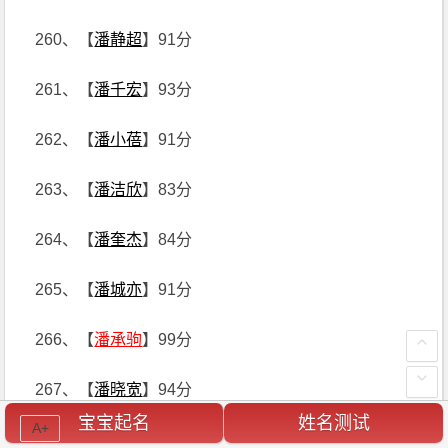
260、【
潘静超
】91分
261、【
潘千宏
】93分
262、【
潘小蓓
】91分
263、【
潘洁欣
】83分
264、【
潘奎杰
】84分
265、【
潘城亦
】91分
266、【
潘承驹
】99分
267、【
潘晓宽
】94分
宝宝起名
姓名测试
A+
268、【
潘夫子
】90分