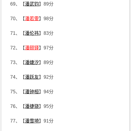
69、【
潘武钧
】89分
70、【
潘若雯
】98分
71、【
潘伦祎
】83分
72、【
潘颐铎
】97分
73、【
潘婕汐
】89分
74、【
潘跃友
】92分
75、【
潘钟桓
】94分
76、【
潘捷骁
】95分
77、【
潘雪埼
】91分