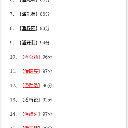
7、【
潘凯弟
】86分
8、【
潘殿阳
】93分
9、【
潘开莉
】94分
10、【
潘蓓颖
】96分
11、【
潘裔宸
】97分
12、【
潘勋皓
】96分
13、【
潘析锐
】92分
14、【
潘靖久
】97分