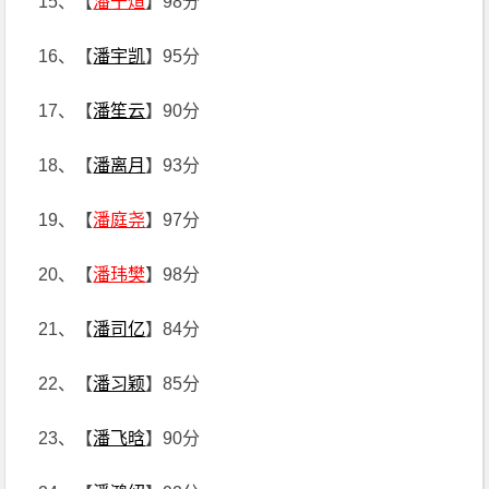
15、【
潘于煊
】98分
16、【
潘宇凯
】95分
17、【
潘笙云
】90分
18、【
潘离月
】93分
19、【
潘庭尧
】97分
20、【
潘玮樊
】98分
21、【
潘司亿
】84分
22、【
潘习颖
】85分
23、【
潘飞晗
】90分