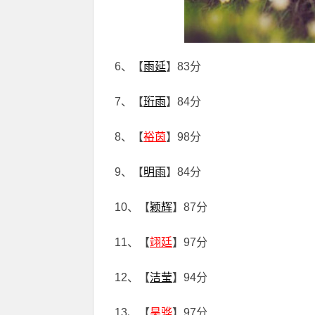
6、【
雨延
】83分
7、【
珩雨
】84分
8、【
裕茵
】98分
9、【
明雨
】84分
10、【
颖辉
】87分
11、【
翊廷
】97分
12、【
洁莹
】94分
13、【
昊骅
】97分