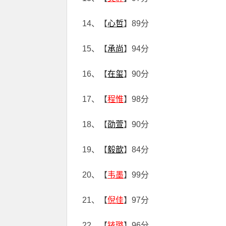
14、【
心哲
】89分
15、【
承尚
】94分
16、【
在玺
】90分
17、【
程惟
】98分
18、【
劭萱
】90分
19、【
毅歆
】84分
20、【
韦墨
】99分
21、【
倪佳
】97分
22、【
铱璐
】96分