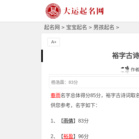
起名网
>
宝宝起名
>
男孩起名
>
A+
裕字古诗
作者：
春雨
名字总体得分85分，裕字古诗词取
供您参考，名字如下：
1、【
雨倩
】83分
2、【
裕盈
】96分