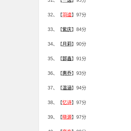
31、【
一逸
】95分
32、【
羽逵
】97分
33、【
紫庆
】84分
34、【
月莉
】90分
35、【
郅鑫
】91分
36、【
惠乔
】93分
37、【
温涵
】94分
38、【
忆诗
】97分
39、【
晓源
】97分