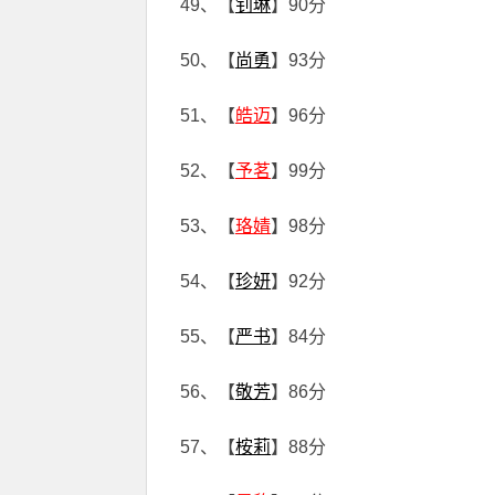
49、【
钊琳
】90分
50、【
尚勇
】93分
51、【
皓迈
】96分
52、【
予茗
】99分
53、【
珞婧
】98分
54、【
珍妍
】92分
55、【
严书
】84分
56、【
敬芳
】86分
57、【
桉莉
】88分