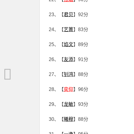
23、【
君贝
】92分
24、【
艺箐
】83分
25、【
焰文
】89分
26、【
友添
】91分
27、【
钊鸿
】88分
28、【
奕仰
】96分
29、【
龙敏
】93分
30、【
曦穆
】88分