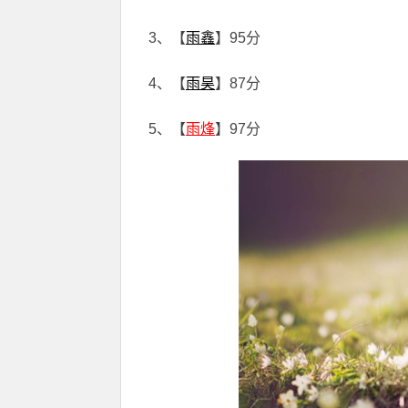
3、【
雨鑫
】95分
4、【
雨昊
】87分
5、【
雨烽
】97分