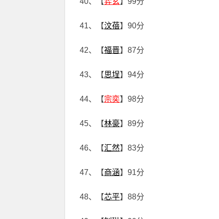
40、【
弈玄
】99分
41、【
汶蓓
】90分
42、【
福晋
】87分
43、【
思埕
】94分
44、【
宗奕
】98分
45、【
林豪
】89分
46、【
汇然
】83分
47、【
商涵
】91分
48、【
芯平
】88分