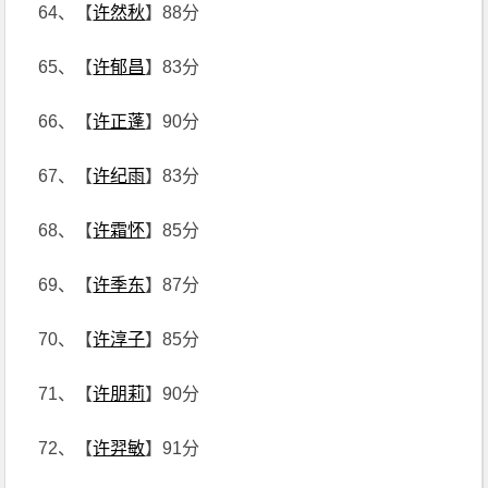
64、【
许然秋
】88分
65、【
许郁昌
】83分
66、【
许正蓬
】90分
67、【
许纪雨
】83分
68、【
许霜怀
】85分
69、【
许季东
】87分
70、【
许淳子
】85分
71、【
许朋莉
】90分
72、【
许羿敏
】91分