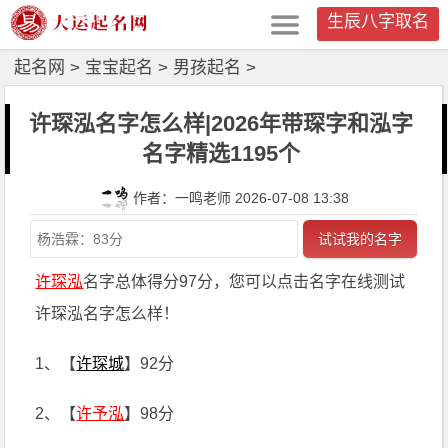
生辰八字取名
起名网
>
宝宝起名
>
男孩起名
>
许琛泓名字怎么样|2026年带琛字和泓字
名字精选1195个
作者：一鸣老师 2026-07-08 13:38
试试我的名字
许琛泓
名字总体得分97分，您可以点击名字在线测试
许琛泓名字怎么样！
1、【
许琛城
】92分
2、【
许予泓
】98分