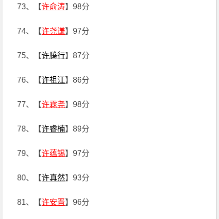
73、【
许俞涛
】98分
74、【
许尧谦
】97分
75、【
许腾行
】87分
76、【
许祖江
】86分
77、【
许霖尧
】98分
78、【
许睿楠
】89分
79、【
许蕴锡
】97分
80、【
许真然
】93分
81、【
许安晋
】96分