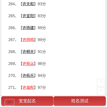
264、【
许天和
】93分
265、【
许宜阳
】83分
266、【
许扬建
】89分
267、【
许珂鸣
】99分
268、【
许桐天
】91分
269、【
许宛沄
】98分
270、【
许栎乐
】94分
271、【
许洳彤
】97分
272、【
许宋铭
】97分
宝宝起名
姓名测试
A+