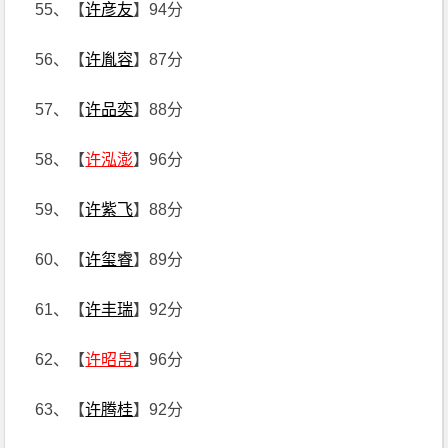
55、【
许彦友
】94分
56、【
许胤容
】87分
57、【
许品奕
】88分
58、【
许泓澎
】96分
59、【
许紫飞
】88分
60、【
许玺睿
】89分
61、【
许丰瑞
】92分
62、【
许昭帛
】96分
63、【
许腾桂
】92分