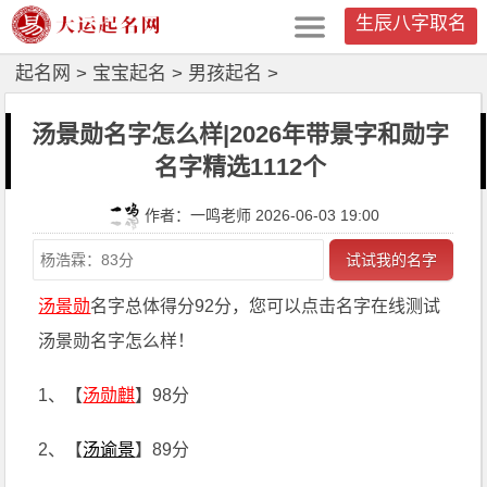
生辰八字取名
起名网
>
宝宝起名
>
男孩起名
>
汤景勋名字怎么样|2026年带景字和勋字
名字精选1112个
作者：一鸣老师 2026-06-03 19:00
试试我的名字
汤景勋
名字总体得分92分，您可以点击名字在线测试
汤景勋名字怎么样！
1、【
汤勋麒
】98分
2、【
汤谕景
】89分