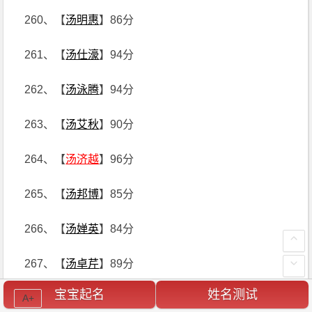
260、【
汤明惠
】86分
261、【
汤仕濠
】94分
262、【
汤泳腾
】94分
263、【
汤艾秋
】90分
264、【
汤济越
】96分
265、【
汤邦博
】85分
266、【
汤婵英
】84分
267、【
汤卓芹
】89分
宝宝起名
姓名测试
A+
268、【
汤娅迪
】92分