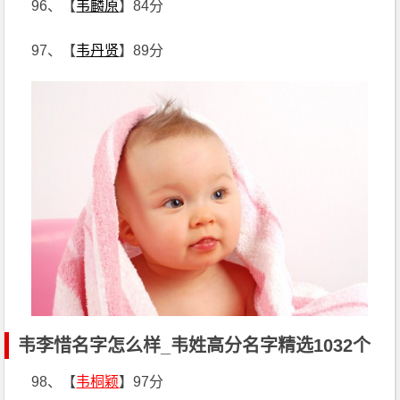
96、【
韦麟原
】84分
97、【
韦丹贤
】89分
韦李惜名字怎么样_韦姓高分名字精选1032个
98、【
韦桐颖
】97分