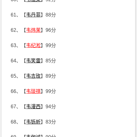
61、【
韦丹菲
】88分
62、【
韦炜茉
】96分
63、【
韦纪淞
】99分
64、【
韦笑雷
】85分
65、【
韦吉玫
】89分
66、【
韦琰祺
】99分
67、【
韦漫西
】94分
68、【
韦铄昕
】83分