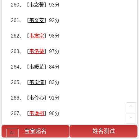
260、【
韦念馨
】93分
261、【
韦文安
】92分
262、【
韦宸宗
】98分
263、【
韦洛葵
】97分
264、【
韦媛芷
】84分
265、【
韦页清
】83分
266、【
韦伶心
】91分
267、【
韦谦栩
】98分
268、【
韦真馨
】91分
宝宝起名
姓名测试
A+