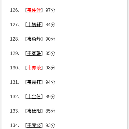
126、【
韦仲佳
】97分
127、【
韦初轩
】84分
128、【
韦淼静
】90分
129、【
韦家珠
】85分
130、【
韦亦琰
】98分
131、【
韦震钰
】94分
132、【
韦金信
】89分
133、【
韦臻阳
】85分
134、【
韦梦饶
】93分