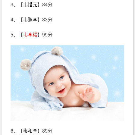
3、【
韦惜元
】84分
4、【
韦鹏李
】83分
5、【
韦李毅
】99分
6、【
韦和李
】89分