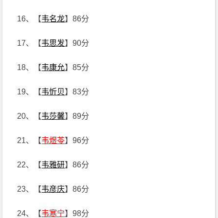
16、【
韦名龙
】86分
17、【
韦思发
】90分
18、【
韦康允
】85分
19、【
韦忻贝
】83分
20、【
韦莎馨
】89分
21、【
韦煜苓
】96分
22、【
韦雅研
】86分
23、【
韦彦庆
】86分
24、【
韦寒宁
】98分