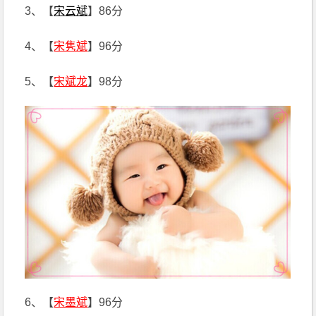
3、【
宋云斌
】86分
4、【
宋隽斌
】96分
5、【
宋斌龙
】98分
6、【
宋墨斌
】96分