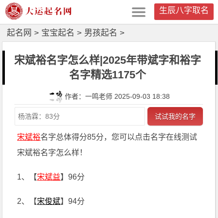
生辰八字取名
起名网
>
宝宝起名
>
男孩起名
>
宋斌裕名字怎么样|2025年带斌字和裕字
名字精选1175个
作者：一鸣老师 2025-09-03 18:38
试试我的名字
宋斌裕
名字总体得分85分，您可以点击名字在线测试
宋斌裕名字怎么样！
1、【
宋斌益
】96分
2、【
宋俊斌
】94分