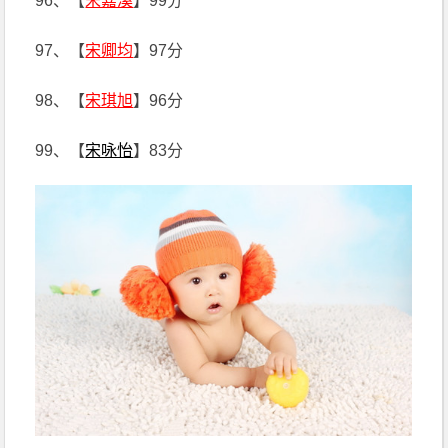
96、【
宋嘉溪
】99分
97、【
宋卿均
】97分
98、【
宋琪旭
】96分
99、【
宋咏怡
】83分