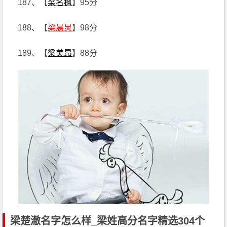
187、【
梁名枫
】95分
188、【
梁晨炅
】98分
189、【
梁美昂
】88分
梁楚澈名字怎么样_梁姓高分名字精选304个