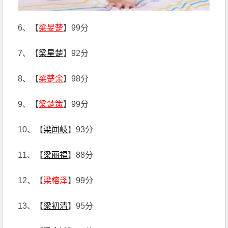
6、【
梁旻楚
】99分
7、【
梁星楚
】92分
8、【
梁楚余
】98分
9、【
梁楚策
】99分
10、【
梁闻岐
】93分
11、【
梁丽福
】88分
12、【
梁榕泽
】99分
13、【
梁初清
】95分