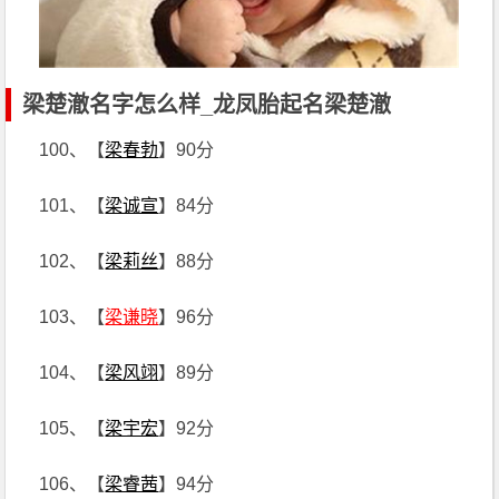
梁楚澈名字怎么样_龙凤胎起名梁楚澈
100、【
梁春勃
】90分
101、【
梁诚宣
】84分
102、【
梁莉丝
】88分
103、【
梁谦晓
】96分
104、【
梁风翊
】89分
105、【
梁宇宏
】92分
106、【
梁睿茜
】94分