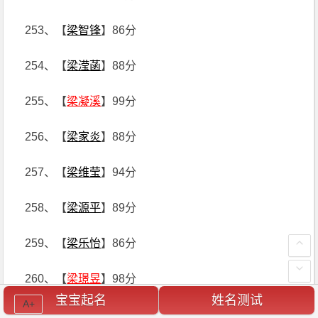
253、【
梁智锋
】86分
254、【
梁滢菡
】88分
255、【
梁凝溪
】99分
256、【
梁家炎
】88分
257、【
梁维莹
】94分
258、【
梁源平
】89分
259、【
梁乐怡
】86分
260、【
梁璟昱
】98分
宝宝起名
姓名测试
A+
261、【
梁韦岐
】96分