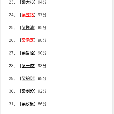
23、【
梁大杉
】94分
24、【
梁笠铭
】97分
25、【
梁悦沛
】85分
26、【
梁函嘉
】98分
27、【
梁哲隆
】90分
28、【
梁一璇
】93分
29、【
梁韵甜
】88分
30、【
梁剑毅
】92分
31、【
梁汐遥
】86分