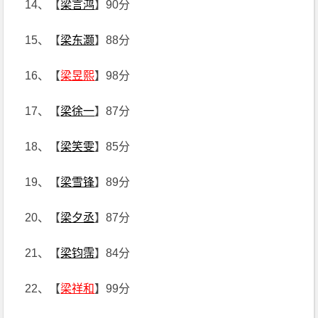
14、【
梁言鸿
】90分
15、【
梁东灏
】88分
16、【
梁昱熙
】98分
17、【
梁徐一
】87分
18、【
梁笑雯
】85分
19、【
梁雪锋
】89分
20、【
梁夕丞
】87分
21、【
梁钧霈
】84分
22、【
梁祥和
】99分