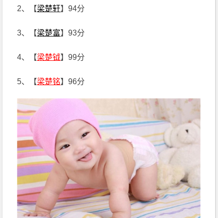
2、【
梁楚轩
】94分
3、【
梁楚富
】93分
4、【
梁楚钺
】99分
5、【
梁楚铭
】96分