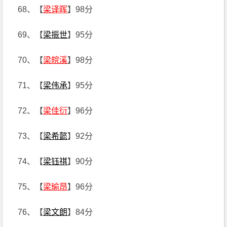
68、【
梁译晖
】98分
69、【
梁振世
】95分
70、【
梁皖溪
】98分
71、【
梁伟承
】95分
72、【
梁佳衍
】96分
73、【
梁希懿
】92分
74、【
梁钰祺
】90分
75、【
梁瑜昂
】96分
76、【
梁文朗
】84分