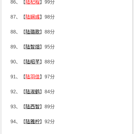
86、【
陆杞程
】99分
87、【
陆娴彧
】98分
88、【
陆璐歌
】88分
89、【
陆智煊
】95分
90、【
陆昭芊
】88分
91、【
陆羽佳
】97分
92、【
陆淑鹤
】84分
93、【
陆西智
】89分
94、【
陆雅柠
】92分