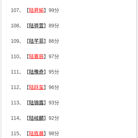
107、【
陆昇瑜
】99分
108、【
陆骅萱
】89分
109、【
陆芊菲
】86分
110、【
陆寰辰
】97分
111、【
陆豫奇
】95分
112、【
陆跃玺
】96分
113、【
陆锦露
】93分
114、【
陆岐麟
】92分
115、【
陆旌晨
】98分