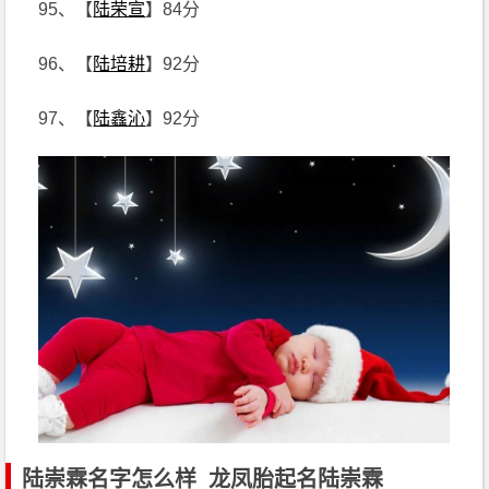
95、【
陆荣宣
】84分
96、【
陆培耕
】92分
97、【
陆鑫沁
】92分
陆崇霖名字怎么样_龙凤胎起名陆崇霖