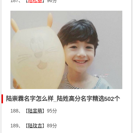
187、【
陆松基
】96分
陆崇霖名字怎么样_陆姓高分名字精选502个
188、【
陆宣萌
】95分
189、【
陆玟吉
】89分