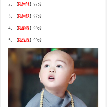
2、【
陆崇驰
】97分
3、【
陆崇跃
】97分
4、【
陆韵霖
】98分
5、【
陆泓霖
】99分