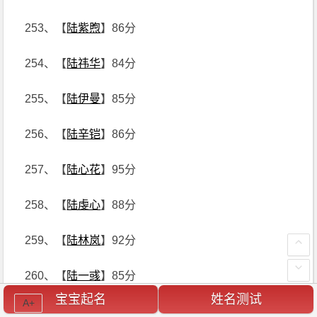
253、【
陆紫煦
】86分
254、【
陆祎华
】84分
255、【
陆伊曼
】85分
256、【
陆辛铠
】86分
257、【
陆心花
】95分
258、【
陆虔心
】88分
259、【
陆林岚
】92分
260、【
陆一彧
】85分
宝宝起名
姓名测试
A+
261、【
陆楷雲
】99分