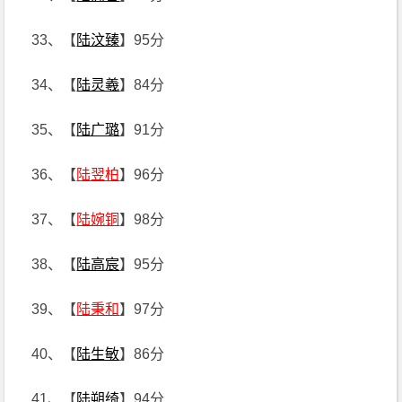
33、【
陆汶臻
】95分
34、【
陆灵羲
】84分
35、【
陆广璐
】91分
36、【
陆翌柏
】96分
37、【
陆婉铜
】98分
38、【
陆高宸
】95分
39、【
陆秉和
】97分
40、【
陆生敏
】86分
41、【
陆朔绮
】94分