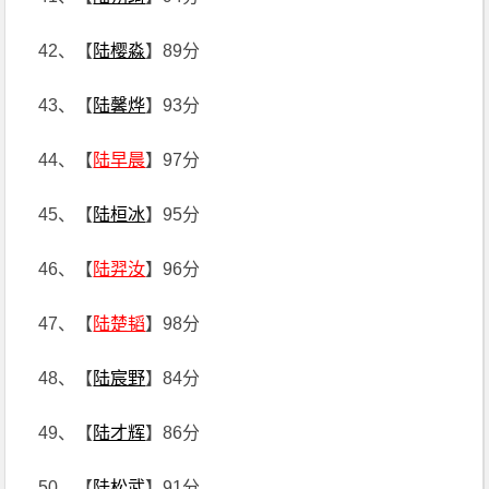
42、【
陆樱淼
】89分
43、【
陆馨烨
】93分
44、【
陆早晨
】97分
45、【
陆桓冰
】95分
46、【
陆羿汝
】96分
47、【
陆楚韬
】98分
48、【
陆宸野
】84分
49、【
陆才辉
】86分
50、【
陆松武
】91分