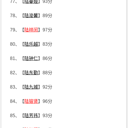
77、【
陆蔓娅
】93分
78、【
陆浚馨
】89分
79、【
陆祥闰
】97分
80、【
陆乐越
】83分
81、【
陆钟仁
】86分
82、【
陆东勤
】88分
83、【
陆九城
】92分
84、【
陆镕贤
】96分
85、【
陆芳祎
】93分