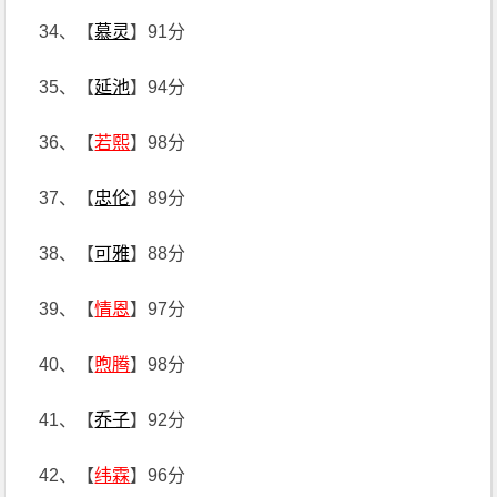
34、【
慕灵
】91分
35、【
延池
】94分
36、【
若熙
】98分
37、【
忠伦
】89分
38、【
可雅
】88分
39、【
情恩
】97分
40、【
煦腾
】98分
41、【
乔子
】92分
42、【
纬霖
】96分