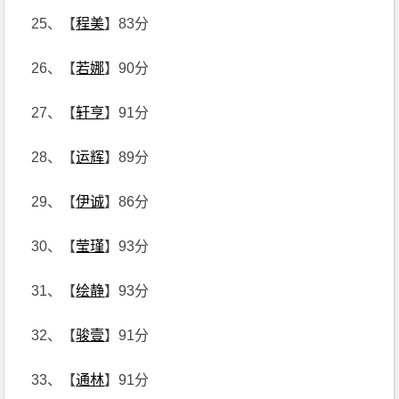
25、【
程美
】83分
26、【
若娜
】90分
27、【
轩亨
】91分
28、【
运辉
】89分
29、【
伊诚
】86分
30、【
莹瑾
】93分
31、【
绘静
】93分
32、【
骏壹
】91分
33、【
通林
】91分