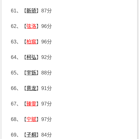
61、【
新骄
】87分
62、【
弦洛
】96分
63、【
柏宸
】96分
64、【
柯弘
】92分
65、【
宇铄
】88分
66、【
意龙
】91分
67、【
臻雯
】97分
68、【
宁赋
】97分
69、【
子桐
】84分