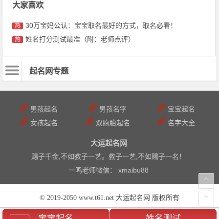
大家喜欢
30万宝妈公认：宝宝取名最好的方式，取名必看！
热
姓名打分测试最准（附：老师点评）
热
起名网专题
男孩起名
男孩名字
宝宝起名
女孩起名
双胞胎起名
名字大全
大运起名网
赐子千金,不如教子一艺。教子一艺,不如赐子一名！
一鸣老师微信： xmaibu88
© 2019-2050 www.t61.net 大运起名网 版权所有
宝宝起名-姓名测试-起名网
宝宝起名
姓名测试