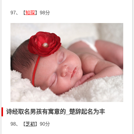
97、【
知琛
】98分
诗经取名男孩有寓意的_楚辞起名为丰
98、【
芝初
】90分