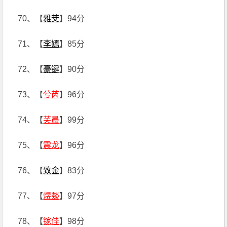
70、【
雅芠
】94分
71、【
李嫣
】85分
72、【
豪键
】90分
73、【
兮芮
】96分
74、【
芙晨
】99分
75、【
震龙
】96分
76、【
致金
】83分
77、【
煜燚
】97分
78、【
镓佳
】98分