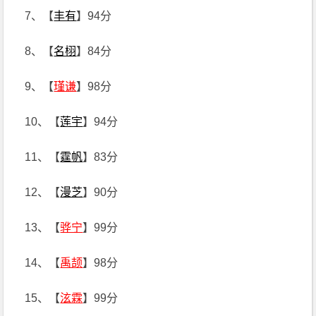
7、【
丰有
】94分
8、【
名栩
】84分
9、【
瑾谦
】98分
10、【
莲宇
】94分
11、【
霆帆
】83分
12、【
漫芝
】90分
13、【
骅宁
】99分
14、【
禹颉
】98分
15、【
泫霖
】99分