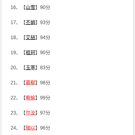
16、【
山雪
】90分
17、【
丕娟
】93分
18、【
艾喆
】94分
19、【
祖珂
】90分
20、【
玉葶
】83分
21、【
慕郗
】98分
22、【
宥瑜
】99分
23、【
尔汝
】97分
24、【
珈以
】96分