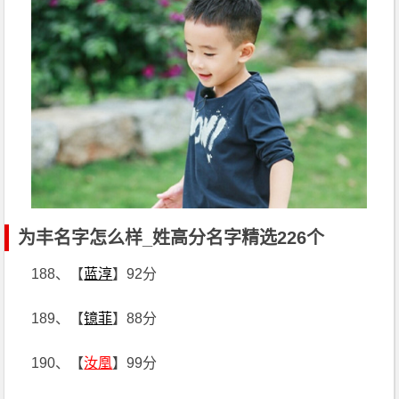
为丰名字怎么样_姓高分名字精选226个
188、【
蓝淳
】92分
189、【
镱菲
】88分
190、【
汝凰
】99分