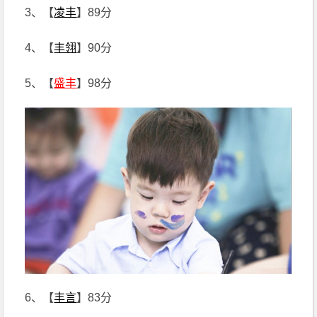
3、【
凌丰
】89分
4、【
丰翎
】90分
5、【
盛丰
】98分
6、【
丰言
】83分