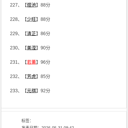
227、【
煜池
】88分
228、【
少旺
】88分
229、【
清芷
】86分
230、【
美滢
】90分
231、【
若薰
】96分
232、【
芳虎
】85分
233、【
元祺
】92分
标签：
发表日期：2026-05-31 09:42