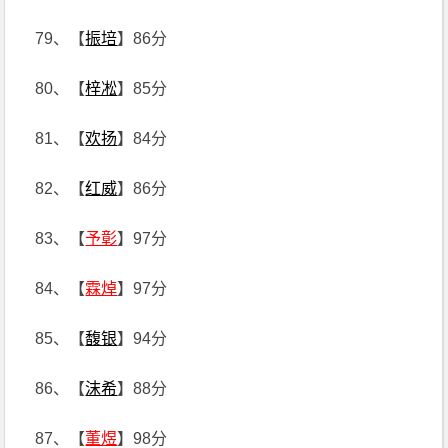
79、【
振培
】86分
80、【
梓凇
】85分
81、【
欢扬
】84分
82、【
红威
】86分
83、【
予彰
】97分
84、【
霖焯
】97分
85、【
馥银
】94分
86、【
沫希
】88分
87、【
董煜
】98分