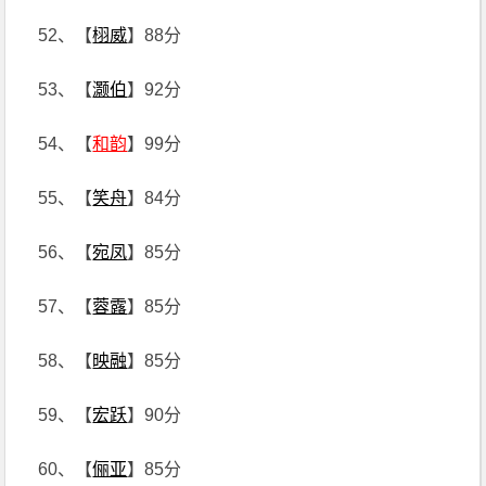
52、【
栩威
】88分
53、【
灏伯
】92分
54、【
和韵
】99分
55、【
笑舟
】84分
56、【
宛凤
】85分
57、【
蓉露
】85分
58、【
映融
】85分
59、【
宏跃
】90分
60、【
俪亚
】85分