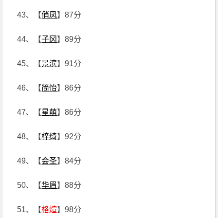
43、【
俏凤
】87分
44、【
子冈
】89分
45、【
景滨
】91分
46、【
简怡
】86分
47、【
星萌
】86分
48、【
梓绮
】92分
49、【
会圣
】84分
50、【
华眉
】88分
51、【
格煊
】98分