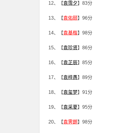
12、【
袁霈夕
】83分
13、【
袁佑颐
】96分
14、【
袁基楷
】98分
15、【
袁珍贤
】86分
16、【
袁芷辰
】85分
17、【
袁梓愚
】89分
18、【
袁玺梦
】91分
19、【
袁采夏
】95分
20、【
袁霁朗
】98分