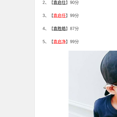
2、【
袁启仕
】90分
3、【
袁启任
】99分
4、【
袁胜皓
】87分
5、【
袁启净
】99分