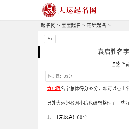
起名网
>
宝宝起名
>
楚辞起名
>
A+
袁启胜名字
作者：
袁启胜
名字总体得分92分，您可以点击
另外大运起名网小编也给您整理了一些
1、【
袁聪启
】88分