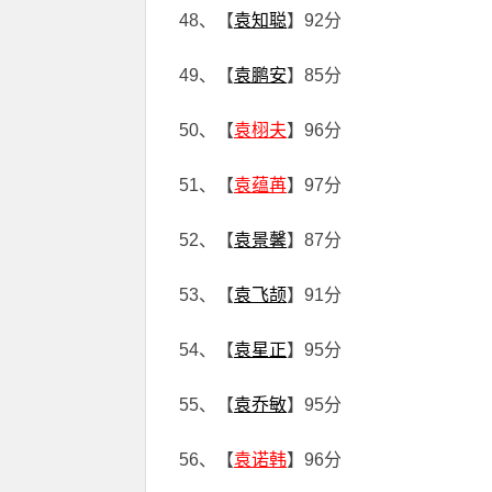
48、【
袁知聪
】92分
49、【
袁鹏安
】85分
50、【
袁栩夫
】96分
51、【
袁蕴苒
】97分
52、【
袁景馨
】87分
53、【
袁飞颉
】91分
54、【
袁星正
】95分
55、【
袁乔敏
】95分
56、【
袁诺韩
】96分