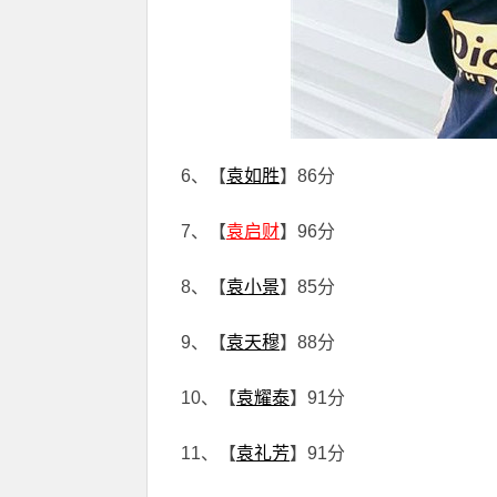
6、【
袁如胜
】86分
7、【
袁启财
】96分
8、【
袁小景
】85分
9、【
袁天穆
】88分
10、【
袁耀泰
】91分
11、【
袁礼芳
】91分