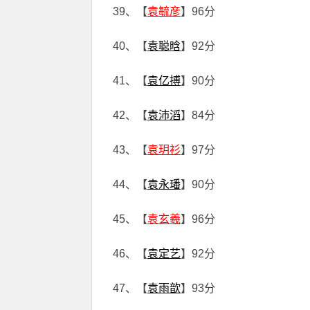
39、【
袁毓彦
】96分
40、【
袁聪晗
】92分
41、【
袁亿搏
】90分
42、【
袁沛滔
】84分
43、【
袁玥衫
】97分
44、【
袁永璠
】90分
45、【
袁玄羲
】96分
46、【
袁定艺
】92分
47、【
袁雨歆
】93分